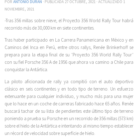
POR
ANTONIO DURÁN
· PUBLICADA
27 OCTUBRE, 2021
· ACTUALIZADO
1
NOVIEMBRE, 2021
-Tras 356 millas sobre nieve, el Proyecto 356 World Rally Tour habrá
recorrido más de 30,000 km en siete continentes.
Tras haber participado en La Carrera Panamericana en México y en
Caminos del Inca en Perú, entre otros rallys, Renée Brinkerhoff se
prepara para la etapa final de su ‘Proyecto 356 World Rally Tour’
con su fiel Porsche 356 A de 1956 que ahora va camino a Chile para
conquistar la Antártica.
La piloto aficionada de rally ya compitió con el auto deportivo
clásico en seis continentes y en todo tipo de terreno. Un esfuerzo
extenuante para cualquier individuo, y mucho más para una mujer
que lo hace en un coche de carreras fabricado hace 65 años. Renée
buscará tachar de su lista de pendientes este último tipo de terreno
poniendo a prueba su Porsche en un recorrido de 356 millas (573 km)
sobre el hielo de la Antártica e intentando al mismo tiempo establecer
un récord de velocidad sobre superficie de hielo.