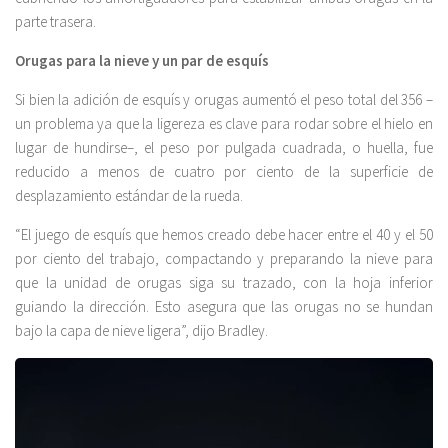
parte trasera.
Orugas para la nieve y un par de esquís
Si bien la adición de esquís y orugas aumentó el peso total del 356 –
un problema ya que la ligereza es clave para rodar sobre el hielo en
lugar de hundirse–, el peso por pulgada cuadrada, o huella, fue
reducido a menos de cuatro por ciento de la superficie de
desplazamiento estándar de la rueda.
“El juego de esquís que hemos creado debe hacer entre el 40 y el 50
por ciento del trabajo, compactando y preparando la nieve para
que la unidad de orugas siga su trazado, con la hoja inferior
guiando la dirección. Esto asegura que las orugas no se hundan
bajo la capa de nieve ligera”, dijo Bradley.