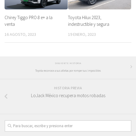
Chirey Tiggo PRO 8 e+ a la
Toyota Hilux 2023,
venta
indestructible y segura
16 AGOSTO, 2023
19 ENERO, 2023
SIGUIENTE HISTORIA
Toyota reconoce a sus atletas por romper sus imposibles
HISTORIA PREVIA
LoJack México recupera motos robadas