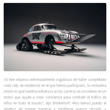
«Si bien estamos extremadamente orgullosos de haber completado
cada rally de resistencia en el que hemos participado, la verdadera
misión es que nuestros esfuerzos en las carreras se conviertan en un
motor que ayude a crear conciencia para combatir el tráfico de
niños en todo el mundo”, dijo Brinkerhoff. «Nos hemos puesto el
objetivo de romper barreras y establecer nuevos récords, y