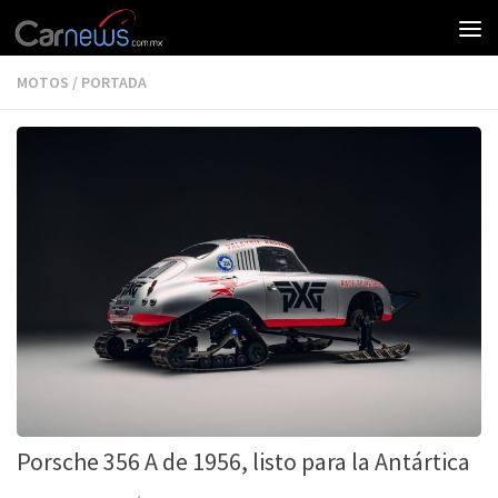
MOTOS
/
PORTADA
Porsche 356 A de 1956, listo para la Antártica