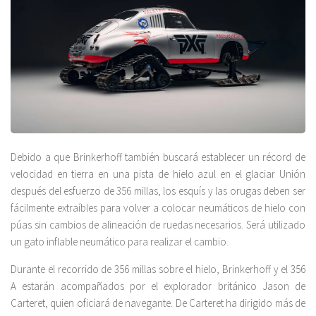
Debido a que Brinkerhoff también buscará establecer un récord de
velocidad en tierra en una pista de hielo azul en el glaciar Unión
después del esfuerzo de 356 millas, los esquís y las orugas deben ser
fácilmente extraíbles para volver a colocar neumáticos de hielo con
púas sin cambios de alineación de ruedas necesarios. Será utilizado
un gato inflable neumático para realizar el cambio.
Durante el recorrido de 356 millas sobre el hielo, Brinkerhoff y el 356
A estarán acompañados por el explorador británico Jason de
Carteret, quien oficiará de navegante. De Carteret ha dirigido más de