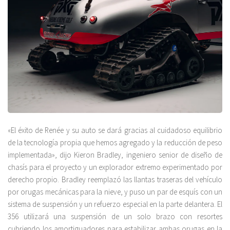
«El éxito de Renée y su auto se dará gracias al cuidadoso equilibrio
de la tecnología propia que hemos agregado y la reducción de peso
implementada», dijo Kieron Bradley, ingeniero senior de diseño de
chasís para el proyecto y un explorador extremo experimentado por
derecho propio. Bradley reemplazó las llantas traseras del vehículo
por orugas mecánicas para la nieve, y puso un par de esquís con un
sistema de suspensión y un refuerzo especial en la parte delantera. El
356 utilizará una suspensión de un solo brazo con resortes
cubriendo los amortiguadores para estabilizar ambas orugas en la