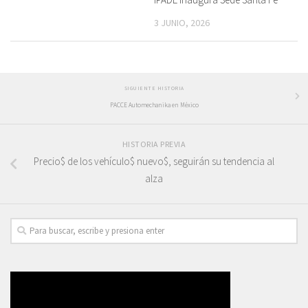
3 JUNIO, 2026
SIGUIENTE HISTORIA
PACCE Automechanika en México
HISTORIA PREVIA
Precio$ de los vehículo$ nuevo$, seguirán su tendencia al
alza