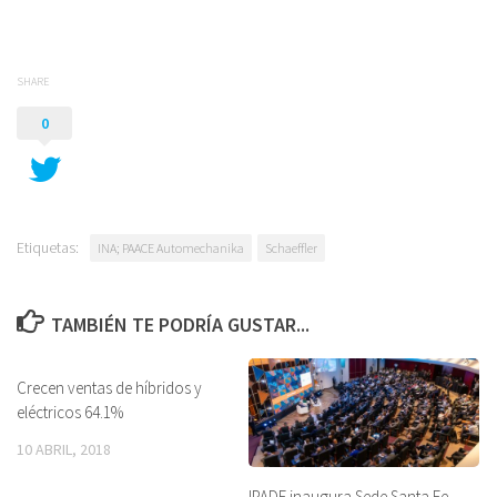
SHARE
0
Etiquetas:
INA; PAACE Automechanika
Schaeffler
TAMBIÉN TE PODRÍA GUSTAR...
Crecen ventas de híbridos y
eléctricos 64.1%
10 ABRIL, 2018
IPADE inaugura Sede Santa Fe