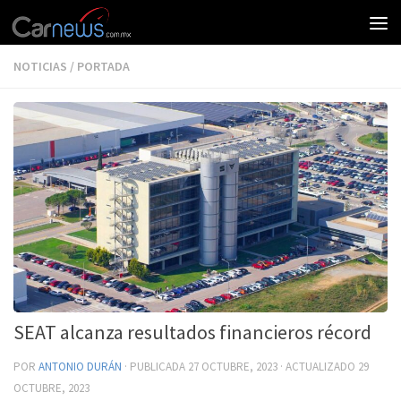
NOTICIAS
/
PORTADA
SEAT alcanza resultados financieros récord
POR
ANTONIO DURÁN
· PUBLICADA
27 OCTUBRE, 2023
· ACTUALIZADO
29
OCTUBRE, 2023