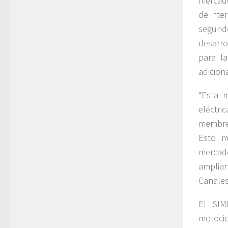
mercado
de inte
segun
desarro
para la
adiciona
“Esta m
eléctri
membres
Esto m
mercad
amplia
Canales
El SIM
motocic