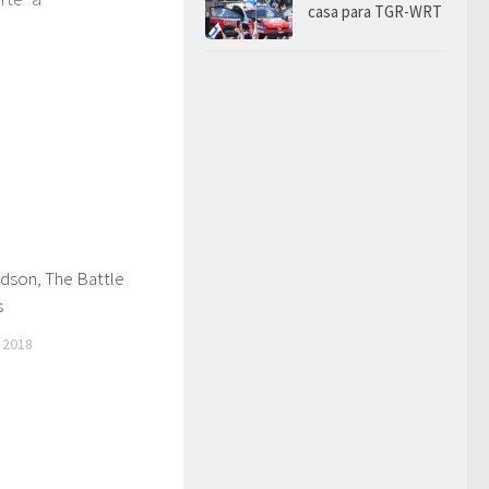
casa para TGR-WRT
idson, The Battle
s
 2018