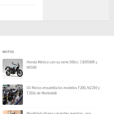
MOTOS
Honda México con su serie 500cc: CBR500R y
NX500
GS Motos ensambla los modelos F200, NZ250 y
T250x de Morbidelli
Movilidad urbana y grandes eventos, una