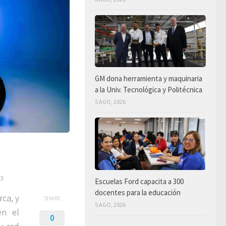
GM dona herramienta y maquinaria
a la Univ. Tecnológica y Politécnica
5 AGO, 2026
23
Escuelas Ford capacita a 300
docentes para la educación
rca, y
SHARE
5 AGO, 2026
en el
0