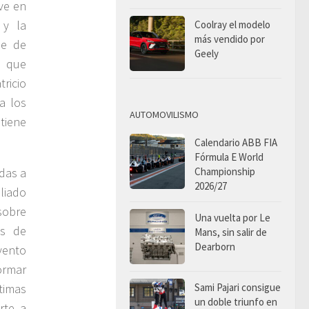
ve en
 y la
Coolray el modelo
más vendido por
ie de
Geely
s que
ricio
a los
AUTOMOVILISMO
tiene
Calendario ABB FIA
Fórmula E World
Championship
adas a
2026/27
aliado
 sobre
Una vuelta por Le
os de
Mans, sin salir de
Dearborn
evento
ormar
Sami Pajari consigue
timas
un doble triunfo en
rte a