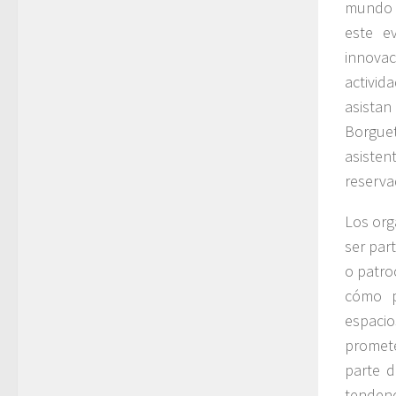
mundo d
este e
innova
activi
asistan
Borguet
asisten
reserva
Los org
ser par
o patro
cómo p
espacio
promete
parte d
tendenc