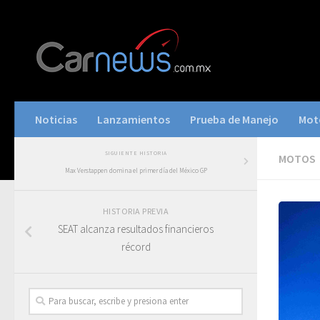
Noticias
Lanzamientos
Prueba de Manejo
Mot
SIGUIENTE HISTORIA
MOTOS
Max Verstappen domina el primer día del México GP
HISTORIA PREVIA
SEAT alcanza resultados financieros
récord