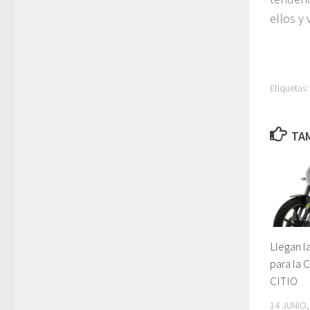
ellos y 
Etiquetas:
TAM
Llegan l
para la 
CITIO
14 JUNIO,