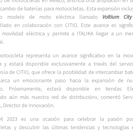
 de motocicletas en México, anuncia una ampliación en s
rcambio de baterías para motocicletas. Esta expansión inclu
do modelo de moto eléctrica llamado
Voltium City
llado en colaboración con CITIO. Este avance es signific
 movilidad eléctrica y permite a ITALIKA llegar a un me
l.
otocicleta representa un avance significativo en la movi
ca y estará disponible exclusivamente a través del servic
ía de CITIO, que ofrece la posibilidad de intercambiar bate
arca un emocionante paso hacia la expansión de nu
o. Próximamente, estará disponible en tiendas Ele
ndo aún más nuestra red de distribución», comentó Ser
, Director de Innovación.
M 2023 es una ocasión para celebrar la pasión po
letas y descubrir las últimas tendencias y tecnologías 