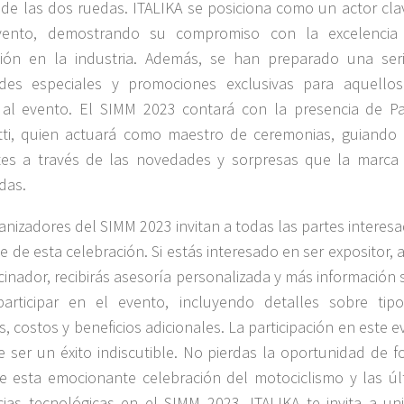
e las dos ruedas. ITALIKA se posiciona como un actor cla
vento, demostrando su compromiso con la excelencia
ción en la industria. Además, se han preparado una ser
dades especiales y promociones exclusivas para aquello
 al evento. El SIMM 2023 contará con la presencia de Pat
ti, quien actuará como maestro de ceremonias, guiando 
tes a través de las novedades y sorpresas que la marca 
das.
anizadores del SIMM 2023 invitan a todas las partes interes
te de esta celebración. Si estás interesado en ser expositor, 
cinador, recibirás asesoría personalizada y más información
articipar en el evento, incluyendo detalles sobre tip
s, costos y beneficios adicionales. La participación en este 
 ser un éxito indiscutible. No pierdas la oportunidad de f
e esta emocionante celebración del motociclismo y las úl
ias tecnológicas en el SIMM 2023. ITALIKA te invita a uni