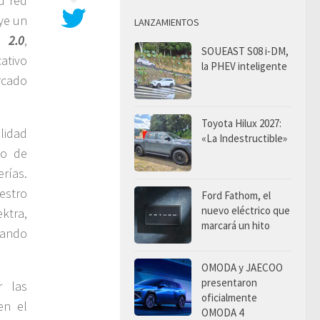
u red
ye un
LANZAMIENTOS
 2.0
,
SOUEAST S08 i-DM,
ativo
la PHEV inteligente
rcado
Toyota Hilux 2027:
lidad
«La Indestructible»
io de
rías.
estro
Ford Fathom, el
nuevo eléctrico que
ktra,
marcará un hito
vando
OMODA y JAECOO
presentaron
r las
oficialmente
en el
OMODA 4