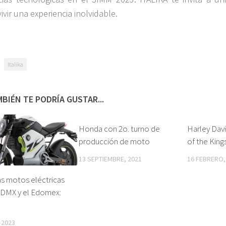
vivir una experiencia inolvidable.
Italika
BIÉN TE PODRÍA GUSTAR...
Honda con 2o. turno de
Harley Dav
producción de moto
of the King
13 SEPTIEMBRE, 2021
16 FEBRERO,
as motos eléctricas
CDMX y el Edomex:
 2023