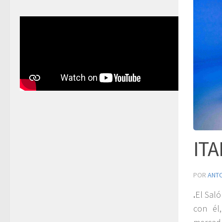
ITA
POR
ANT
.
El Saló
con él