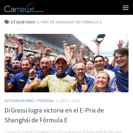
ETIQUETADO:
E-PRIX DE SHANGHÁI DE FÓRMULA E
AUTOMOVILISMO
/
PORTADA
5 JULIO, 2026
Di Grassi logra victoria en el E-Prix de
Shanghái de Fórmula E
Lucas di Grassi consiguió la victoria en la última vuelta de una