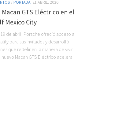
ENTOS
/
PORTADA
21 ABRIL, 2026
 Macan GTS Eléctrico en el
lf Mexico City
 19 de abril, Porsche ofreció acceso a
ality para sus invitados y desarrolló
ones que redefinen la manera de vivir
 El nuevo Macan GTS Eléctrico acelera