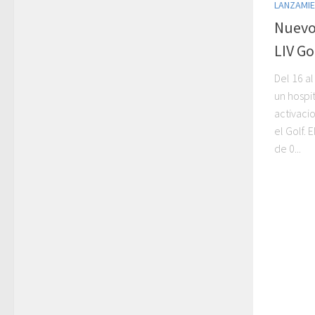
LANZAMI
Nuevo
LIV Go
Del 16 al
un hospit
activaci
el Golf.
de 0...