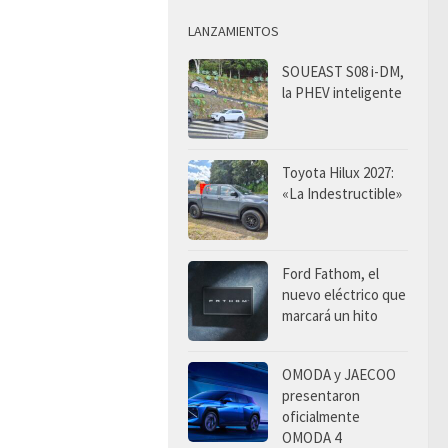
LANZAMIENTOS
SOUEAST S08 i-DM,
la PHEV inteligente
Toyota Hilux 2027:
«La Indestructible»
Ford Fathom, el
nuevo eléctrico que
marcará un hito
OMODA y JAECOO
presentaron
oficialmente
OMODA 4