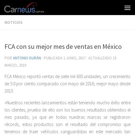
NOTICIAS
FCA con su mejor mes de ventas en México
POR
ANTONIO DURÁN
· PUBLICADA
1 JUNIO, 2017
· ACTUALIZADO
15
MARZO, 2019
FCA México reportó ventas de siete mil 605 unidades; un crecimiento
de 5.0 por ciento comparado con mayo de 2016; mejor mayo desde
2013.
«Nuestros recientes lanzamientos están teniendo mucho éxito entre
los clientes, prueba de ello son los buenos resultados obtenidos el
mes pasado, ya que en todas nuestras marcas se registraron
récords, estos productos son el resultado del compromiso que
tenemos de traer vehículos vanguardistas en este mercado tan