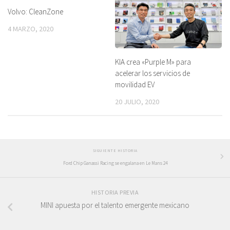
Volvo: CleanZone
4 MARZO, 2020
KIA crea «Purple M» para
acelerar los servicios de
movilidad EV
20 JULIO, 2020
SIGUIENTE HISTORIA
Ford Chip Ganassi Racing se engalana en Le Mans 24
HISTORIA PREVIA
MINI apuesta por el talento emergente mexicano