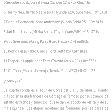
5 Sebastien Loeb/Daniel Elena (Citroen C3 WRC) +2m24.6s
6 Thierry Neuville/Nicolas Gilsoul (Hyundai i20 Coupe WRC) +9m03.0s
7 Pontus Tidemand/Jonas Andersson (Skoda Fabia R5) +10m24.7s
8 Jari-Matti Latvala/Miikka Anttila (Toyota Yaris WRC) +15m37.1s
9 Gus Greensmith/Craig Parry (Ford Fiesta R5) +17m09.3s
10 Pedro Heller/Pablo Olmos (Ford Fiesta R5) +24m18.1s
11 Esapekka Lappi/Janne Ferm (Toyota Yaris WRC) +30m57.8s
14 Ott Tänak/Martin Järveoja (Toyota Yaris WRC) +1h02m42.8s
¿Qué sigue?
La cuarta ronda es el Tour de Corse del 5 al 8 de abril. El evento
clásico en la isla francesa de Córcega es famoso por sus tramos de
asfalto estrechos y sinuosos, que le dan el apodo de «el Rally de 10
mil esquinas». Las etapas montañosas formadas por las caras de