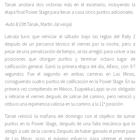
Tänak anotara dos victorias más en el escenario, incluyendo la
etapa final Power Stage para llevar a casa cinco puntos adicionales.
-Auto 8 (Ott Tänak, Martin Järveoja)
Latvala tuvo que reiniciar el sábado bajo las reglas del Rally 2
después de un percance técnico el viernes por la noche, pero a
pesar de una penalización de tiempo, se las arregló para volver a las
posiciones que otorgan puntos y terminar octavo lugar de
calificación general. Ganó la primera etapa del día, Alfaro, con 9.7
segundos. Fue el segundo en ambas carreras en Las Minas,
consiguiendo cuatro puntos de calificación en la Power Stage. En su
primera vez compitiendo en México, Esapekka Lappi se vio obligado
a retirarse el viernes después de salirse del camino, pero reinició y
obtuvo una experiencia valiosa en su camino a la 11ª posición.
Tänak reinició la mañana del domingo con el objetivo de sumar
puntos en la Power Stage, después de una falla mecánica que lo
obligó a salir de la carrera. Después de haber ganado el primer pase
de Las Minas, puso el máximo esfuerzo para obtener el mejor