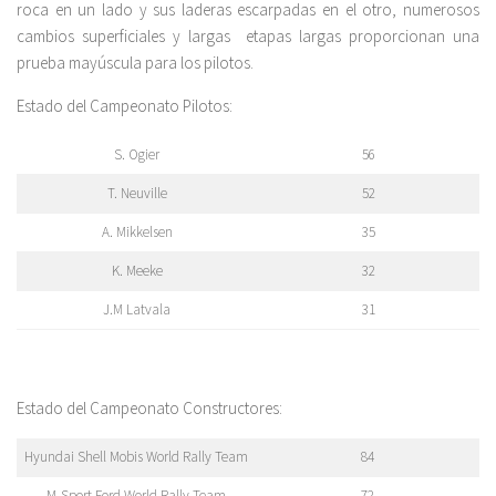
roca en un lado y sus laderas escarpadas en el otro, numerosos
cambios superficiales y largas etapas largas proporcionan una
prueba mayúscula para los pilotos.
Estado del Campeonato Pilotos:
S. Ogier
56
T. Neuville
52
A. Mikkelsen
35
K. Meeke
32
J.M Latvala
31
Estado del Campeonato Constructores:
Hyundai Shell Mobis World Rally Team
84
M-Sport Ford World Rally Team
72