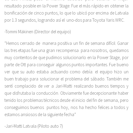
resultado posible en la Power Stage. Fue el más rápido en obtener la
bonificación de cinco puntos, lo que lo ubicó por encima de Latvala
por 1.3 segundos, logrando así el uno-dos para Toyota Yaris WRC.
-Tommi Mäkinen (Director del equipo)
“Hemos cerrado de manera positiva un fin de semana difícil. Ganar
las tres etapas fue una gran recompensa para nosotros, quedamos
muy contentos de que pudimos solucionarlo en la Power Stage, por
parte de Ott para conseguir algunos puntos importantes. Fue bueno
ver que su auto estaba actuando como debía: el equipo hizo un
buen trabajo para solucionar el problema del sábado. También me
sentí complacido de ver a Jari-Matti realizando buenos tiempos y
que disfrutaba la conducción. Obviamente fue decepcionante haber
tenido los problemas técnicos desde el inicio del fin de semana, pero
conseguimos buenos puntos hoy, nos ha hecho felices a todos y
estamos ansiosos de la siguiente fecha”
-Jari-Matti Latvala (Piloto auto 7)