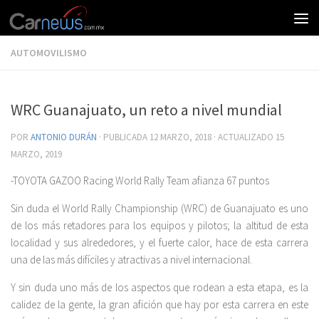
AUTOMOVILISMO
WRC Guanajuato, un reto a nivel mundial
POR
ANTONIO DURÁN
· PUBLICADA
12 MARZO, 2018
· ACTUALIZADO
15
MARZO, 2019
-TOYOTA GAZOO Racing World Rally Team afianza 67 puntos
Sin duda el World Rally Championship (WRC) de Guanajuato es uno
de los más retadores para los equipos y pilotos; la altitud de esta
localidad y sus alrededores, y el fuerte calor, hace de esta carrera
una de las más difíciles y atractivas a nivel internacional.
Y sin duda uno más de los aspectos que rodean a esta etapa, es la
calidez de la gente, la gran afición que hay por esta carrera en este