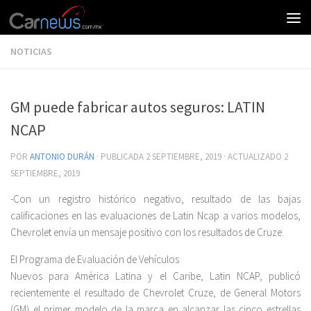
NOTICIAS
GM puede fabricar autos seguros: LATIN
NCAP
POR
ANTONIO DURÁN
· PUBLICADA
2 SEPTIEMBRE, 2019
· ACTUALIZADO
2
SEPTIEMBRE, 2019
-Con un registro histórico negativo, resultado de las bajas
calificaciones en las evaluaciones de Latin Ncap a varios modelos,
Chevrolet envía un mensaje positivo con los resultados de Cruze.
El Programa de Evaluación de Vehículos
Nuevos para América Latina y el Caribe, Latin NCAP, publicó
recientemente el resultado de Chevrolet Cruze, de General Motors
(GM) el primer modelo de la marca en alcanzar las cinco estrellas