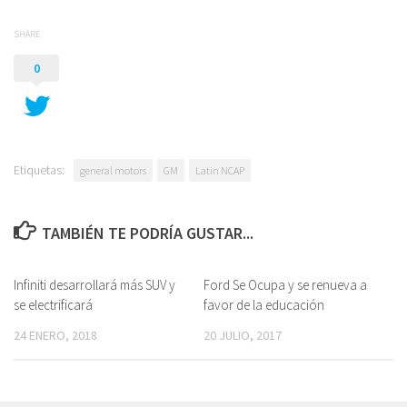
SHARE
0
Etiquetas:
general motors
GM
Latin NCAP
TAMBIÉN TE PODRÍA GUSTAR...
Infiniti desarrollará más SUV y
Ford Se Ocupa y se renueva a
se electrificará
favor de la educación
24 ENERO, 2018
20 JULIO, 2017