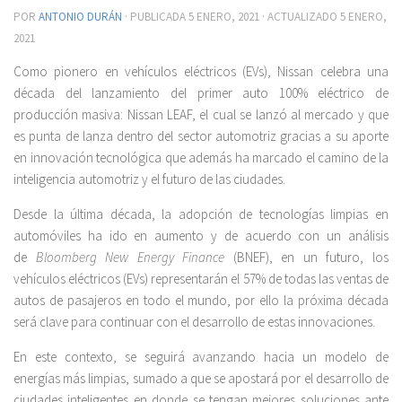
POR
ANTONIO DURÁN
· PUBLICADA
5 ENERO, 2021
· ACTUALIZADO
5 ENERO,
2021
Como pionero en vehículos eléctricos (EVs), Nissan celebra una
década del lanzamiento del primer auto 100% eléctrico de
producción masiva: Nissan LEAF, el cual se lanzó al mercado y que
es punta de lanza dentro del sector automotriz gracias a su aporte
en innovación tecnológica que además ha marcado el camino de la
inteligencia automotriz y el futuro de las ciudades.
Desde la última década, la adopción de tecnologías limpias en
automóviles ha ido en aumento y de acuerdo con un análisis
de
Bloomberg New Energy Finance
(BNEF), en un futuro, los
vehículos eléctricos (EVs) representarán el 57% de todas las ventas de
autos de pasajeros en todo el mundo, por ello la próxima década
será clave para continuar con el desarrollo de estas innovaciones.
En este contexto, se seguirá avanzando hacia un modelo de
energías más limpias, sumado a que se apostará por el desarrollo de
ciudades inteligentes en donde se tengan mejores soluciones ante