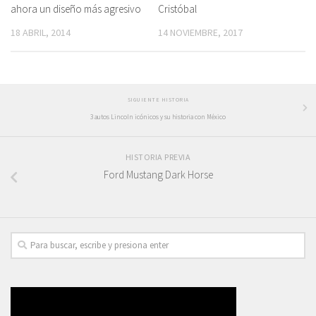
ahora un diseño más agresivo
Cristóbal
18 ABRIL, 2014
14 NOVIEMBRE, 2017
SIGUIENTE HISTORIA
3 autos Lincoln icónicos y su historia con México
HISTORIA PREVIA
Ford Mustang Dark Horse