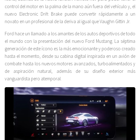
control del motor en la palma de la mano aún fuera del vehículo y, el
nuevo Electronic Drift Brake puede convertir rápidamente a un
novato en un profesional de la deriva al igual que Vaughn Gittin Jr.
Ford hace un llamado a los amantes de los autos deportivos de todo
el mundo con la presentación del nuevo Ford Mustang. La séptima
generación de este ícono es la más emocionante y poderoso creado
hasta el momento, desde su cabina digital inspirada en un avión de
combate hasta los nuevos motores avanzados, turboalimentados y
de aspiración natural, además de su diseño exterior más
vanguardista pero atemporal.