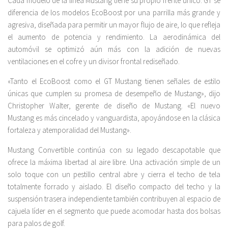
Cada modelo de la línea Mustang tiene su propio frente único. GT se
diferencia de los modelos EcoBoost por una parrilla más grande y
agresiva, diseñada para permitir un mayor flujo de aire, lo que refleja
el aumento de potencia y rendimiento. La aerodinámica del
automóvil se optimizó aún más con la adición de nuevas
ventilaciones en el cofre y un divisor frontal rediseñado.
«Tanto el EcoBoost como el GT Mustang tienen señales de estilo
únicas que cumplen su promesa de desempeño de Mustang», dijo
Christopher Walter, gerente de diseño de Mustang. «El nuevo
Mustang es más cincelado y vanguardista, apoyándose en la clásica
fortaleza y atemporalidad del Mustang».
Mustang Convertible continúa con su legado descapotable que
ofrece la máxima libertad al aire libre. Una activación simple de un
solo toque con un pestillo central abre y cierra el techo de tela
totalmente forrado y aislado. El diseño compacto del techo y la
suspensión trasera independiente también contribuyen al espacio de
cajuela líder en el segmento que puede acomodar hasta dos bolsas
para palos de golf.