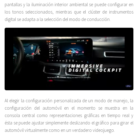
pantallas y la iluminación interior ambiental se puede configurar en
los tonos seleccionados, mientras que el clúster de instrumentos
digital se adapta a la selección del modo de conducción.
Al elegir la configuración personalizada de un modo de manejo, la
configuración del automóvil en el momento se muestra en la
consola central como representaciones gráficas en tiempo real y
ésta se puede ajustar simplemente deslizando el gráfico para girar el
automóvil virtualmente como en un verdadero videojuego.