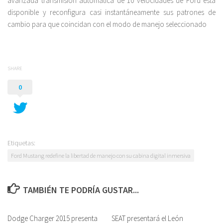
avanzada transmisión automática de 10 velocidades de Ford está
disponible y reconfigura casi instantáneamente sus patrones de
cambio para que coincidan con el modo de manejo seleccionado
SHARE
0
Etiquetas:
Ford Mustang redefine la libertad de manejo con su cabina digital inmersiva
TAMBIÉN TE PODRÍA GUSTAR...
Dodge Charger 2015 presenta
SEAT presentará el León