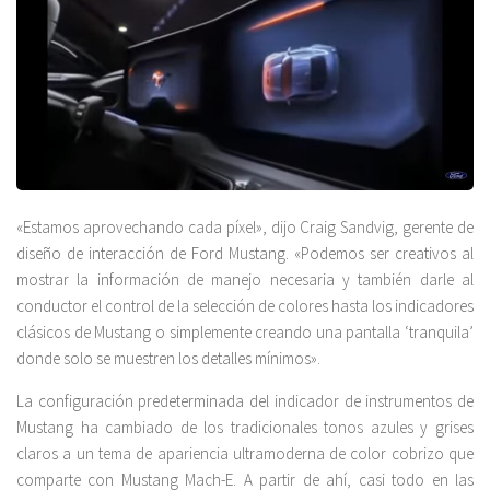
«Estamos aprovechando cada píxel», dijo Craig Sandvig, gerente de
diseño de interacción de Ford Mustang. «Podemos ser creativos al
mostrar la información de manejo necesaria y también darle al
conductor el control de la selección de colores hasta los indicadores
clásicos de Mustang o simplemente creando una pantalla ‘tranquila’
donde solo se muestren los detalles mínimos».
La configuración predeterminada del indicador de instrumentos de
Mustang ha cambiado de los tradicionales tonos azules y grises
claros a un tema de apariencia ultramoderna de color cobrizo que
comparte con Mustang Mach-E. A partir de ahí, casi todo en las