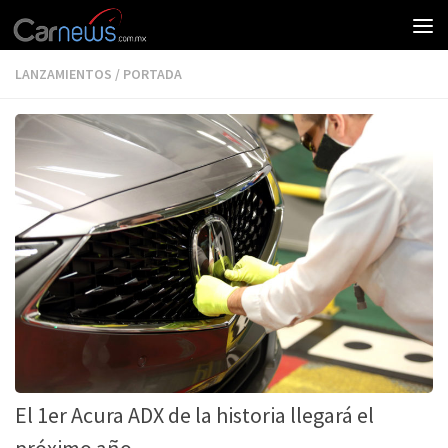
LANZAMIENTOS
/
PORTADA
El 1er Acura ADX de la historia llegará el
próximo año