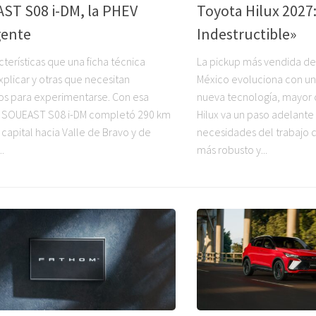
ST S08 i-DM, la PHEV
Toyota Hilux 2027:
gente
Indestructible»
terísticas que una ficha técnica
La pickup más vendida de
plicar y otras que necesitan
México evoluciona con un
os para experimentarse. Con esa
nueva tecnología, mayor c
, SOUEAST S08 i-DM completó 290 km
Hilux va un paso adelante
 capital hacia Valle de Bravo y de
necesidades del trabajo 
..
más robusto y...