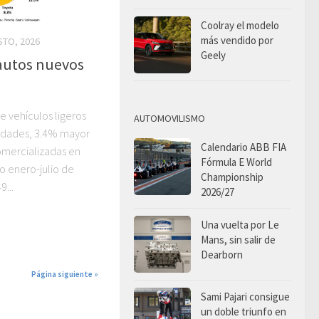
Coolray el modelo
más vendido por
STO, 2026
Geely
autos nuevos
de vehículos ligeros
AUTOMOVILISMO
idades, 3.4% mayor
Calendario ABB FIA
omercializadas en
Fórmula E World
do enero-julio de
Championship
9...
2026/27
Una vuelta por Le
Mans, sin salir de
Dearborn
Página siguiente »
Sami Pajari consigue
un doble triunfo en