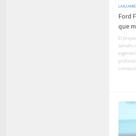
LANZAMI
Ford F
que m
El proye
tamaño 
ingenier
profundo
conducirá