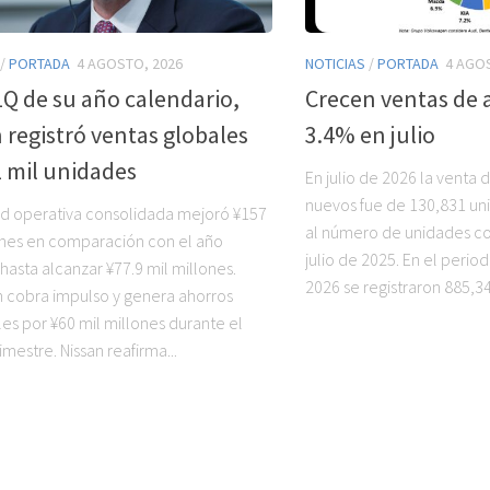
/
PORTADA
4 AGOSTO, 2026
NOTICIAS
/
PORTADA
4 AGO
1Q de su año calendario,
Crecen ventas de 
 registró ventas globales
3.4% en julio
 mil unidades
En julio de 2026 la venta 
nuevos fue de 130,831 un
dad operativa consolidada mejoró ¥157
al número de unidades c
ones en comparación con el año
julio de 2025. En el perio
 hasta alcanzar ¥77.9 mil millones.
2026 se registraron 885,34
n cobra impulso y genera ahorros
les por ¥60 mil millones durante el
imestre. Nissan reafirma...