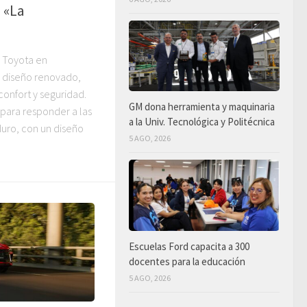
 «La
 Toyota en
 diseño renovado,
onfort y seguridad.
GM dona herramienta y maquinaria
 para responder a las
a la Univ. Tecnológica y Politécnica
duro, con un diseño
5 AGO, 2026
Escuelas Ford capacita a 300
docentes para la educación
5 AGO, 2026