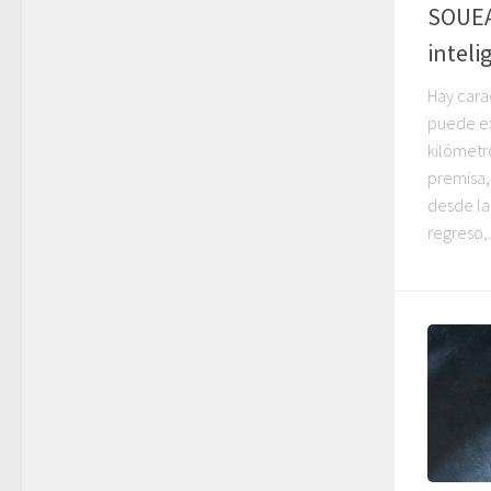
SOUEA
inteli
Hay carac
puede ex
kilómetr
premisa
desde la
regreso,.