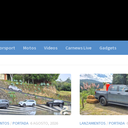
orsport
Motos
Videos
Carnews Live
Gadgets
ENTOS
/
PORTADA
6 AGOSTO, 2026
LANZAMIENTOS
/
PORTADA