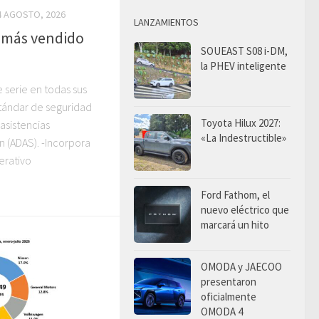
4 AGOSTO, 2026
LANZAMIENTOS
 más vendido
SOUEAST S08 i-DM,
la PHEV inteligente
e serie en todas sus
stándar de seguridad
Toyota Hilux 2027:
 asistencias
«La Indestructible»
 (ADAS). -Incorpora
erativo
Ford Fathom, el
nuevo eléctrico que
marcará un hito
OMODA y JAECOO
presentaron
oficialmente
OMODA 4