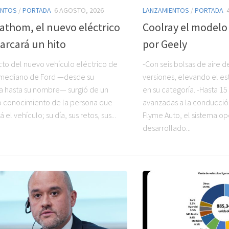
ENTOS
/
PORTADA
6 AGOSTO, 2026
LANZAMIENTOS
/
PORTADA
athom, el nuevo eléctrico
Coolray el modelo
arcará un hito
por Geely
cto del nuevo vehículo eléctrico de
-Con seis bolsas de aire d
mediano de Ford —desde su
versiones, elevando el e
ía hasta su nombre— surgió de un
en su categoría. -Hasta 15
 conocimiento de la persona que
avanzadas a la conducción
 el vehículo; su día, sus retos, sus...
Flyme Auto, el sistema op
desarrollado...