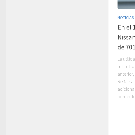
NOTICIAS
En el 
Nissan
de 701
La utili
mil mill
anterior,
Re:Nissa
adiciona
primer tr