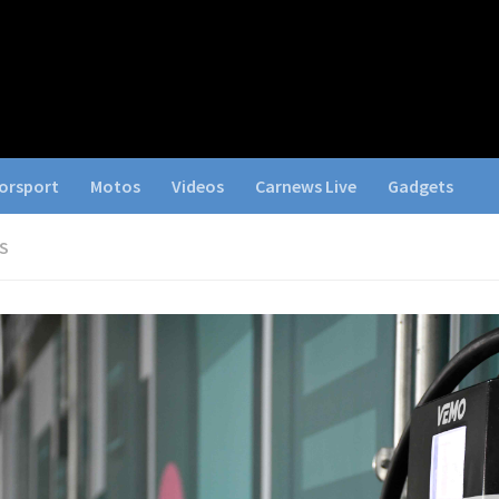
orsport
Motos
Videos
Carnews Live
Gadgets
S