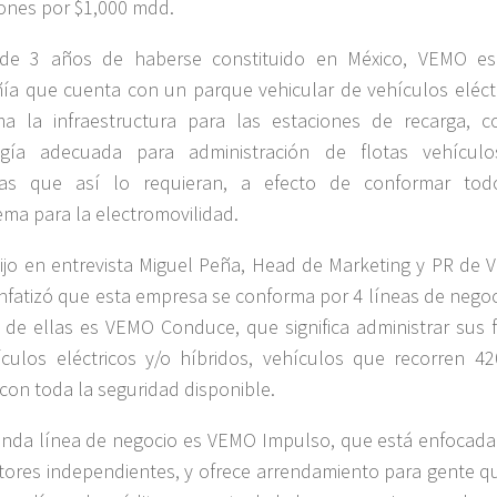
iones por $1,000 mdd.
de 3 años de haberse constituido en México, VEMO e
a que cuenta con un parque vehicular de vehículos eléctr
a la infraestructura para las estaciones de recarga, c
ogía adecuada para administración de flotas vehícul
as que así lo requieran, a efecto de conformar to
ema para la electromovilidad.
dijo en entrevista Miguel Peña, Head de Marketing y PR de 
nfatizó que esta empresa se conforma por 4 líneas de negoci
 de ellas es VEMO Conduce, que significa administrar sus f
culos eléctricos y/o híbridos, vehículos que recorren 4
, con toda la seguridad disponible.
nda línea de negocio es VEMO Impulso, que está enfocada
ores independientes, y ofrece arrendamiento para gente q