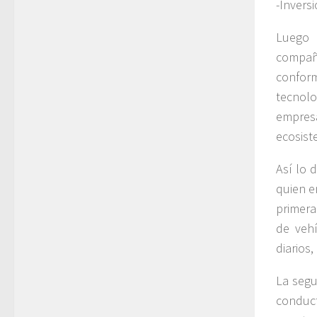
-Invers
Luego 
compañí
conform
tecnol
empres
ecosist
Así lo 
quien e
primera
de vehí
diarios
La segu
conduct