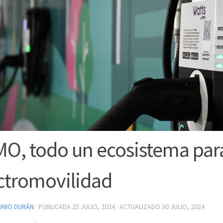
O, todo un ecosistema par
ctromovilidad
ONIO DURÁN
· PUBLICADA
25 JULIO, 2024
· ACTUALIZADO
30 JULIO, 2024