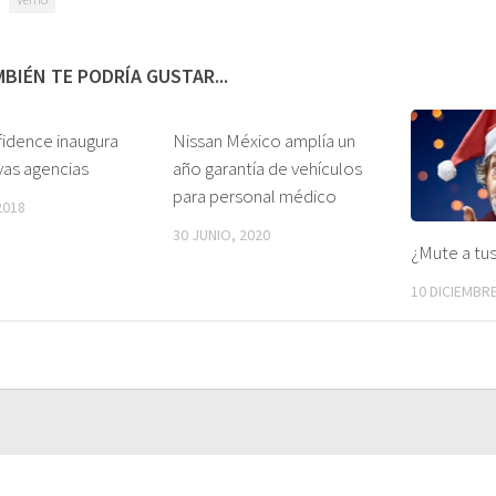
BIÉN TE PODRÍA GUSTAR...
idence inaugura
Nissan México amplía un
vas agencias
año garantía de vehículos
para personal médico
2018
30 JUNIO, 2020
¿Mute a tus
10 DICIEMBRE