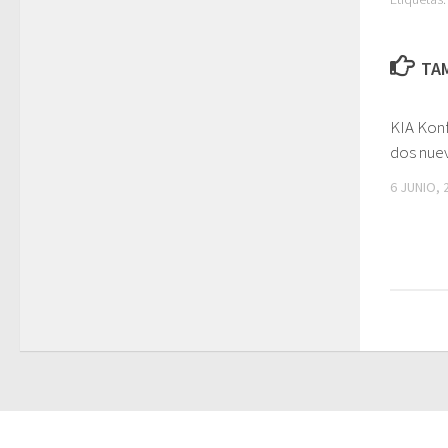
TAM
KIA Konf
dos nue
6 JUNIO, 