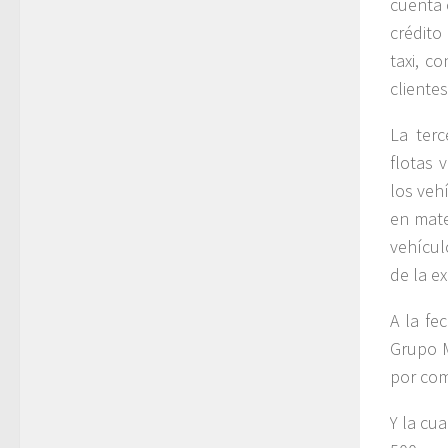
cuenta 
crédito
taxi, c
clientes
La terc
flotas 
los veh
en mate
vehícul
de la e
A la fe
Grupo M
por com
Y la cu