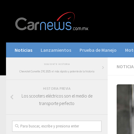
Noticias
Lanzamientos
Prueba de Manejo
Mot
SIGUIENTE HISTORIA
NOTICIA
Chevrolet Corvette ZR1 2025: el más rápido y potente de la historia
HISTORIA PREVIA
Los scooters eléctricos son el medio de
transporte perfecto