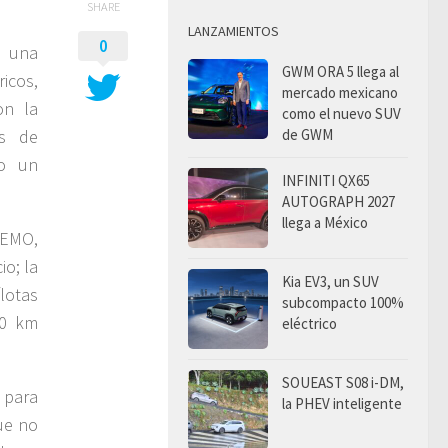
SHARE
LANZAMIENTOS
0
s una
GWM ORA 5 llega al
icos,
mercado mexicano
on la
como el nuevo SUV
de GWM
os de
do un
INFINITI QX65
AUTOGRAPH 2027
llega a México
VEMO,
o; la
Kia EV3, un SUV
lotas
subcompacto 100%
20 km
eléctrico
SOUEAST S08 i-DM,
 para
la PHEV inteligente
ue no