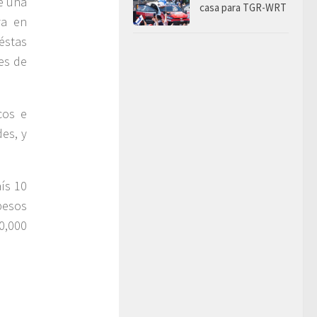
e una
casa para TGR-WRT
va en
éstas
nes de
cos e
es, y
ís 10
pesos
0,000