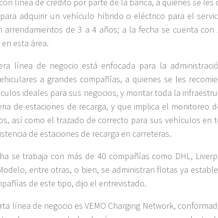
con línea de crédito por parte de la banca, a quienes se les
 para adquirir un vehículo híbrido o eléctrico para el servi
on arrendamientos de 3 a 4 años; a la fecha se cuenta con 
 en esta área.
era línea de negocio está enfocada para la administraci
vehiculares a grandes compañías, a quienes se les recomi
ículos ideales para sus negocios, y montar toda la infraestr
ria de estaciones de recarga, y que implica el monitoreo d
os, así como el trazado de correcto para sus vehículos en 
xistencia de estaciones de recarga en carreteras.
cha se trabaja con más de 40 compañías como DHL, Liverp
odelo, entre otras, o bien, se administran flotas ya establ
pañías de este tipo, dijo el entrevistado.
arta línea de negocio es VEMO Charging Network, conformad