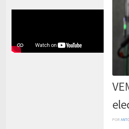
VEM
ele
POR
ANT