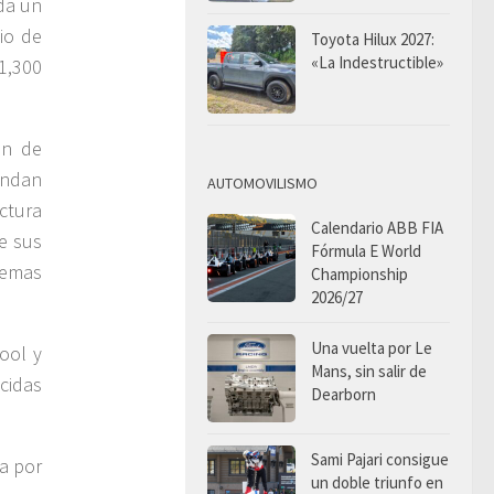
 da un
cio de
Toyota Hilux 2027:
«La Indestructible»
1,300
ón de
endan
AUTOMOVILISMO
uctura
Calendario ABB FIA
e sus
Fórmula E World
temas
Championship
2026/27
Una vuelta por Le
ool y
Mans, sin salir de
ecidas
Dearborn
Sami Pajari consigue
a por
un doble triunfo en