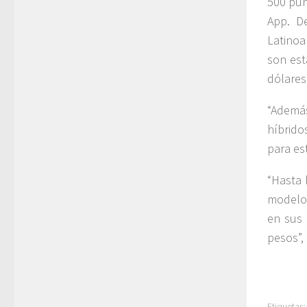
500 pun
App. D
Latinoa
son est
dólares
“Además
híbrido
para es
“Hasta 
modelos
en sus 
pesos”, 
Etiquetas: