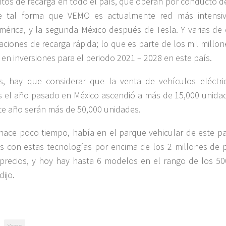
tos de recarga en todo el país, que operan por conducto d
e tal forma que VEMO es actualmente red más intensi
mérica, y la segunda México después de Tesla. Y varias de 
aciones de recarga rápida; lo que es parte de los mil millo
 en inversiones para el periodo 2021 – 2028 en este país.
, hay que considerar que la venta de vehículos eléctri
s el año pasado en México ascendió a más de 15,000 unidad
te año serán más de 50,000 unidades.
hace poco tiempo, había en el parque vehicular de este pa
 con estas tecnologías por encima de los 2 millones de 
precios, y hoy hay hasta 6 modelos en el rango de los 50
dijo.
Vemo