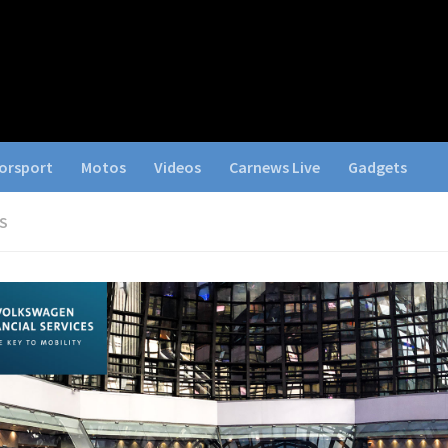
orsport
Motos
Videos
Carnews Live
Gadgets
S