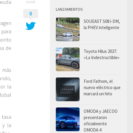
deuda
SHARE
LANZAMIENTOS
0
SOUEAST S08 i-DM,
wagen
la PHEV inteligente
 para
monto
na de
Toyota Hilux 2027:
«La Indestructible»
l más
undo,
Ford Fathom, el
or la
nuevo eléctrico que
marcará un hito
lobal
OMODA y JAECOO
 tasa
presentaron
oficialmente
 y la
OMODA 4