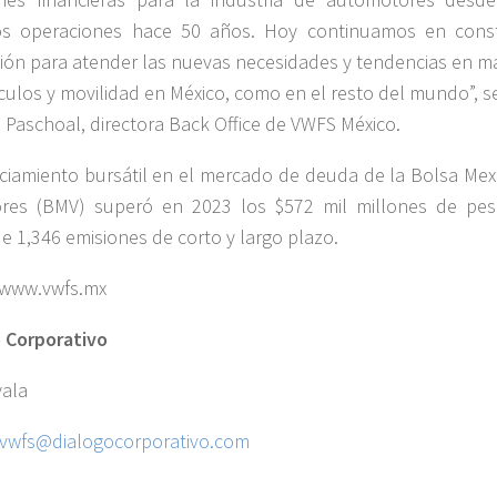
mos operaciones hace 50 años. Hoy continuamos en cons
ión para atender las nuevas necesidades y tendencias en ma
culos y movilidad en México, como en el resto del mundo”, s
 Paschoal, directora Back Office de VWFS México.
nciamiento bursátil en el mercado de deuda de la Bolsa Mex
ores (BMV) superó en 2023 los $572 mil millones de pes
de 1,346 emisiones de corto y largo plazo.
/www.vwfs.mx
 Corporativo
yala
svwfs@dialogocorporativo.com