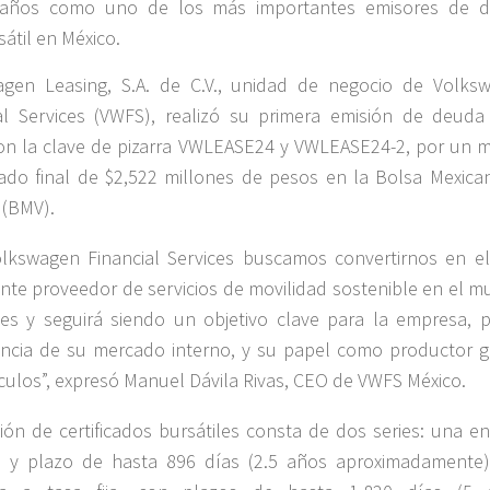
años como uno de los más importantes emisores de 
sátil en México.
agen Leasing, S.A. de C.V., unidad de negocio de Volks
al Services (VWFS), realizó su primera emisión de deuda
on la clave de pizarra VWLEASE24 y VWLEASE24-2, por un 
do final de $2,522 millones de pesos en la Bolsa Mexica
 (BMV).
lkswagen Financial Services buscamos convertirnos en e
nte proveedor de servicios de movilidad sostenible en el m
es y seguirá siendo un objetivo clave para la empresa, p
ncia de su mercado interno, y su papel como productor g
culos”, expresó Manuel Dávila Rivas, CEO de VWFS México.
ión de certificados bursátiles consta de dos series: una en
e y plazo de hasta 896 días (2.5 años aproximadamente)