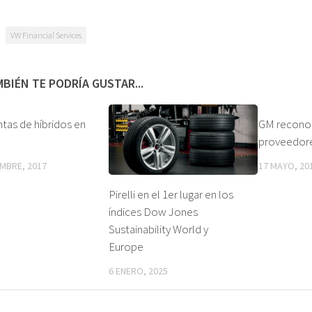
VW Financial Services
BIÉN TE PODRÍA GUSTAR...
tas de híbridos en
GM reconoc
proveedor
EMBRE, 2017
17 MAYO, 20
Pirelli en el 1er lugar en los
índices Dow Jones
Sustainability World y
Europe
6 ENERO, 2025