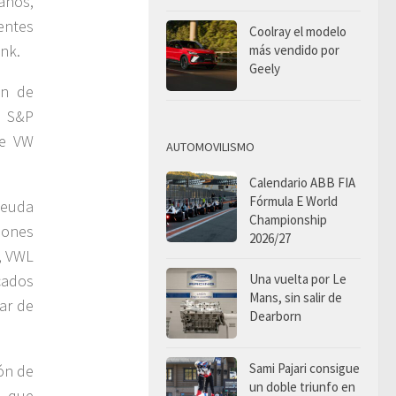
años,
ntes
Coolray el modelo
ank.
más vendido por
Geely
ón de
n S&P
de VW
AUTOMOVILISMO
Calendario ABB FIA
Fórmula E World
deuda
Championship
iones
2026/27
, VWL
Una vuelta por Le
cados
Mans, sin salir de
ar de
Dearborn
Sami Pajari consigue
ón de
un doble triunfo en
e que