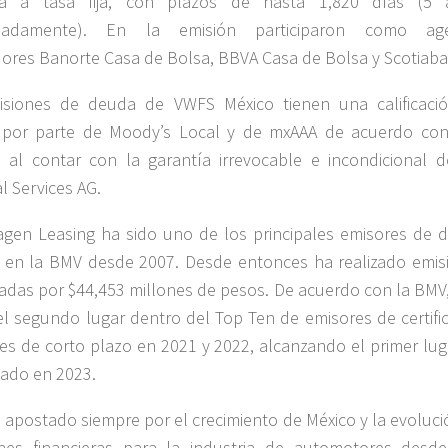
a a tasa fija, con plazos de hasta 1,820 días (5 
madamente). En la emisión participaron como age
ores Banorte Casa de Bolsa, BBVA Casa de Bolsa y Scotiab
isiones de deuda de VWFS México tienen una calificaci
 por parte de Moody’s Local y de mxAAA de acuerdo co
, al contar con la garantía irrevocable e incondicional 
l Services AG.
gen Leasing ha sido uno de los principales emisores de 
l en la BMV desde 2007. Desde entonces ha realizado emis
das por $44,453 millones de pesos. De acuerdo con la BMV
l segundo lugar dentro del Top Ten de emisores de certifi
les de corto plazo en 2021 y 2022, alcanzando el primer lug
stado en 2023.
apostado siempre por el crecimiento de México y la evoluci
ones financieras para la industria de automotores desd