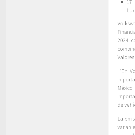
17 
bur
Volksw
Financi
2024, c
combina
Valores
“En Vo
importa
México 
importa
de vehí
La emis
variabl