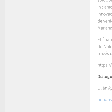
inicia
innovac
de vehí
Mariana
El fina
de Val
través 
https:/
Diálogo
Lilián A
noticia