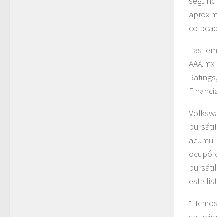
segund
aproxi
colocad
Las em
AAA.mx
Ratings
Financia
Volkswa
bursáti
acumula
ocupó e
bursáti
este li
“Hemos 
soluci