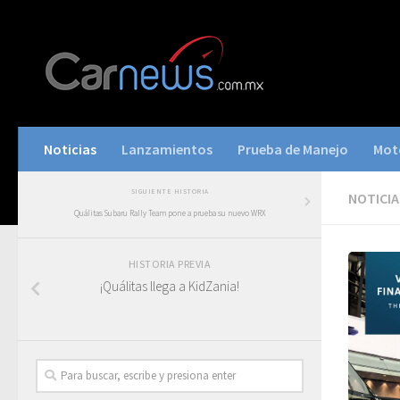
Noticias
Lanzamientos
Prueba de Manejo
Mot
SIGUIENTE HISTORIA
NOTICIA
Quálitas Subaru Rally Team pone a prueba su nuevo WRX
HISTORIA PREVIA
¡Quálitas llega a KidZania!