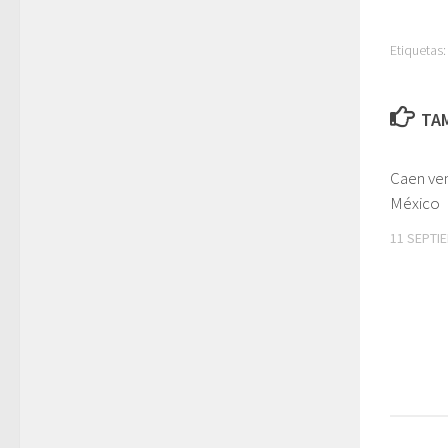
Etiquetas:
TAM
Caen ven
México
11 SEPTI