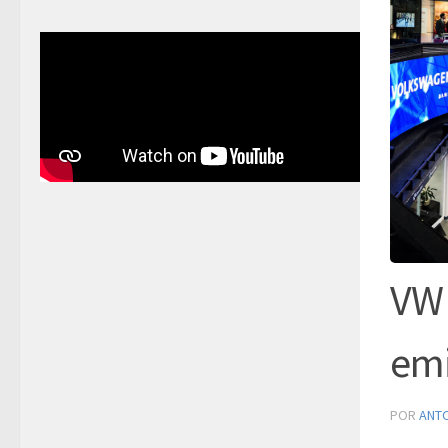
VW 
emi
POR
ANT