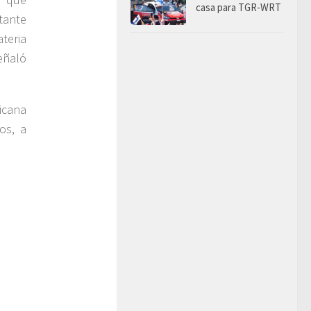
casa para TGR-WRT
tante
teria
eñaló
icana
os, a