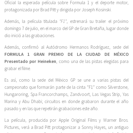
Oficial la esperada película sobre Formula 1 y el deporte motor,
protagonizada por Brad Pitt y dirigida por Joseph Kosinski.
Además, la película titulada
“F1”
, estrenará su trailer el próximo
domingo 7 de julio, en el marco del GP de Gran Bretaña, lugar donde
dio inició a las grabaciones.
Además, confirmó al Autódromo Hermanos Rodríguez, sede del
FORMULA 1 GRAN PREMIO DE LA CIUDAD DE MÉXICO
Presentado por Heineken
, como una de las pistas elegidas para
grabar el filme.
Es así, como la sede del México GP se une a varias pistas del
campeonato que formarán parte de la cinta “F1” como Silverstone,
Hungaroring, Spa Francorchamps, Zandvoort, Las Vegas Strip, Yas
Marina y Abu Dhabi; circuitos en donde grabaron durante el año
pasado y en las que repetirán grabaciones este año.
La película, producida por Apple Original Films y Warner Bros.
Pictures, verá a Brad Pitt protagonizar a Sonny Hayes, un antiguo