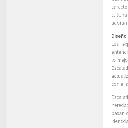
caracte
cultura
adoran 
Diseño
Las ex
entendi
lo mejo
Escala
actuali
con el 
Escala
hereda
pasan d
identid