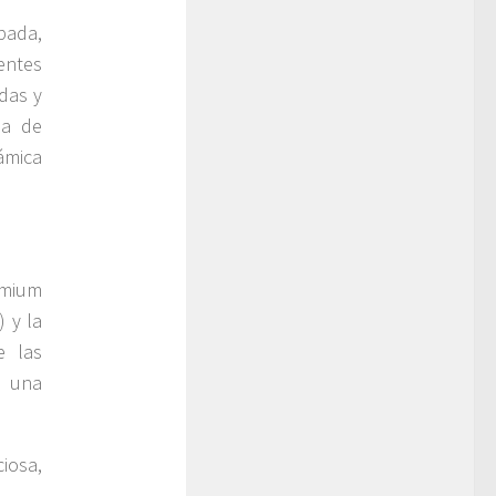
bada,
entes
das y
ia de
ámica
emium
 y la
e las
n una
ciosa,