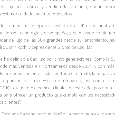
de lujo más icónica y vendida de la marca, que incorpo
r y exterior cuidadosamente renovados.
de siempre ha reflejado el estilo de diseño artesanal atr
nidense, tecnología y desempeño, y ha elevado continua
ndar de lujo de las SUV grandes desde su lanzamiento, ha
dijo John Roth, Vicepresidente Global de Cadillac.
e ha definido a Cadillac por cinco generaciones. Como la S
ande más vendida en Norteamérica desde 2014, y con más
de unidades comercializadas en todo el mundo, la ampliació
olio para incluir una Escalade renovada, así como la 
E IQ totalmente eléctrica a finales de este año, posiciona 
a para ofrecer un producto que cumpla con las necesidad
s clientes”.
c Escalade ha canalizado el diseño, la tecnología y el dese