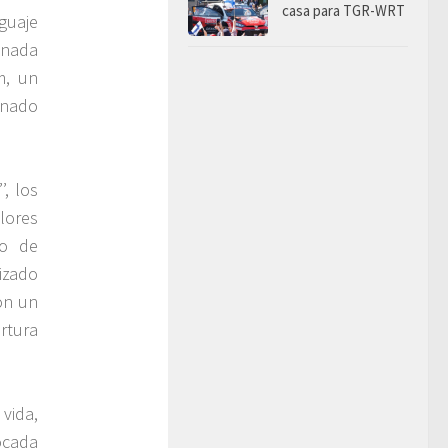
casa para TGR-WRT
nguaje
inada
m, un
inado
, los
lores
so de
izado
on un
ertura
vida,
ocada