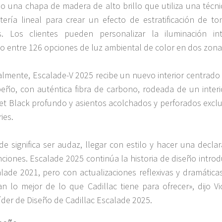
o una chapa de madera de alto brillo que utiliza una técni
ería lineal para crear un efecto de estratificación de to
s. Los clientes pueden personalizar la iluminación inte
do entre 126 opciones de luz ambiental de color en dos zona
almente, Escalade-V 2025 recibe un nuevo interior centrado 
ño, con auténtica fibra de carbono, rodeada de un interi
et Black profundo y asientos acolchados y perforados exclu
ies.
de significa ser audaz, llegar con estilo y hacer una decla
nciones. Escalade 2025 continúa la historia de diseño intro
lade 2021, pero con actualizaciones reflexivas y dramática
n lo mejor de lo que Cadillac tiene para ofrecer», dijo Vi
Líder de Diseño de Cadillac Escalade 2025.