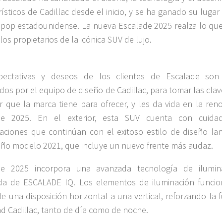
rísticos de Cadillac desde el inicio, y se ha ganado su lugar
 pop estadounidense. La nueva Escalade 2025 realza lo qu
los propietarios de la icónica SUV de lujo.
pectativas y deseos de los clientes de Escalade son
dos por el equipo de diseño de Cadillac, para tomar las cla
r que la marca tiene para ofrecer, y les da vida en la ren
de 2025. En el exterior, esta SUV cuenta con cuida
zaciones que continúan con el exitoso estilo de diseño la
año modelo 2021, que incluye un nuevo frente más audaz.
de 2025 incorpora una avanzada tecnología de ilumin
da de ESCALADE IQ. Los elementos de iluminación funcio
e una disposición horizontal a una vertical, reforzando la 
ad Cadillac, tanto de día como de noche.