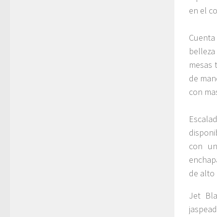
en el c
Cuenta 
belleza
mesas t
de mand
con mas
Escalad
disponi
con un
enchap
de alto
Jet Bl
jaspead