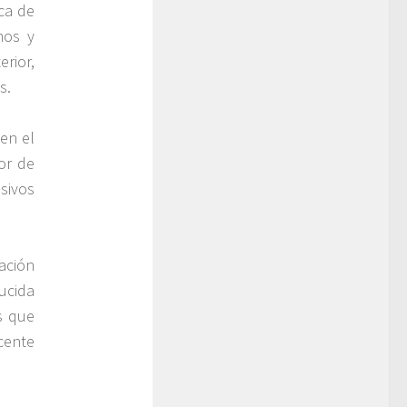
ca de
nos y
rior,
s.
en el
or de
sivos
ración
ducida
s que
cente