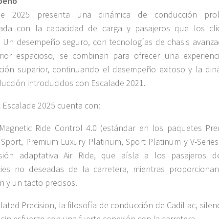
peño
de 2025 presenta una dinámica de conducción pro
ada con la capacidad de carga y pasajeros que los cli
 Un desempeño seguro, con tecnologías de chasis avanza
rior espacioso, se combinan para ofrecer una experienc
ión superior, continuando el desempeño exitoso y la din
ucción introducidos con Escalade 2021.
c Escalade 2025 cuenta con:
etic Ride Control 4.0 (estándar en los paquetes Pr
 Sport, Premium Luxury Platinum, Sport Platinum y V-Series)
sión adaptativa Air Ride, que aísla a los pasajeros d
cies no deseadas de la carretera, mientras proporciona
n y un tacto precisos.
ted Precision, la filosofía de conducción de Cadillac, silen
 sin esfuerzo con una fuerte conexión con la carretera.