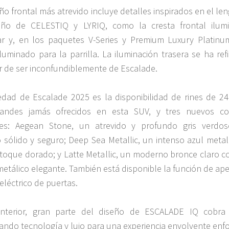
ño frontal más atrevido incluye detalles inspirados en el le
eño de CELESTIQ y LYRIQ, como la cresta frontal ilum
r y, en los paquetes V-Series y Premium Luxury Platinu
luminado para la parrilla. La iluminación trasera se ha ref
ar de ser inconfundiblemente de Escalade.
dad de Escalade 2025 es la disponibilidad de rines de 24’’
andes jamás ofrecidos en esta SUV, y tres nuevos co
ores: Aegean Stone, un atrevido y profundo gris verdo
 sólido y seguro; Deep Sea Metallic, un intenso azul metal
toque dorado; y Latte Metallic, un moderno bronce claro c
metálico elegante. También está disponible la función de ap
 eléctrico de puertas.
interior, gran parte del diseño de ESCALADE IQ cobra 
rando tecnología y lujo para una experiencia envolvente enf