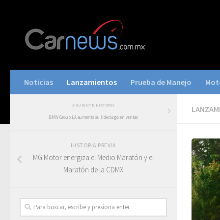
Noticias
Lanzamientos
Prueba de Manejo
Mot
SIGUIENTE HISTORIA
LANZAM
BMW Group LA aumenta su liderazgo en ventas
HISTORIA PREVIA
MG Motor energiza el Medio Maratón y el
Maratón de la CDMX