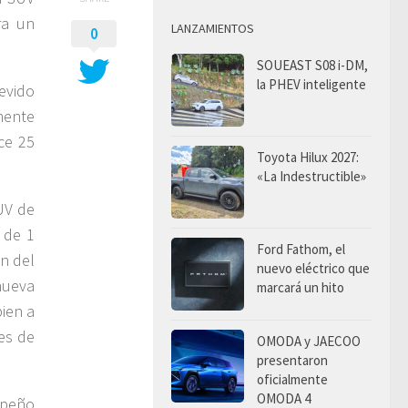
ra un
LANZAMIENTOS
0
SOUEAST S08 i-DM,
la PHEV inteligente
evido
mente
ce 25
Toyota Hilux 2027:
«La Indestructible»
UV de
 de 1
Ford Fathom, el
n del
nuevo eléctrico que
nueva
marcará un hito
bien a
es de
OMODA y JAECOO
presentaron
oficialmente
OMODA 4
mpeño