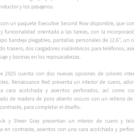
onductor y los pasajeros.
con un paquete Executive Second Row disponible, que co
 y funcionalidad orientada a las tareas, con la incorporaci
ipo bandeja plegables, pantallas personales de 12.6’’, un c
o trasero, dos cargadores inalámbricos para teléfonos, asi
aje y bocinas en los reposacabezas.
e 2025 cuenta con dos nuevas opciones de colores inter
bles. Renaissance Red presenta un interior de cuero, ado
a cara acolchada y asientos perforados, así como c
ado de madera de poro abierto oscuro con un relleno de
 contraste, para completar el diseño.
ack y Sheer Gray presentan un interior de cuero y tela
a en contraste, asientos con una cara acolchada y perfor