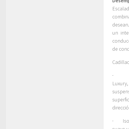
Desem
Escala
combin
desean.
un inte
conducc
de cond
Cadilla
· Magn
Luxury,
suspen
superfi
direcció
· Isola
suave y