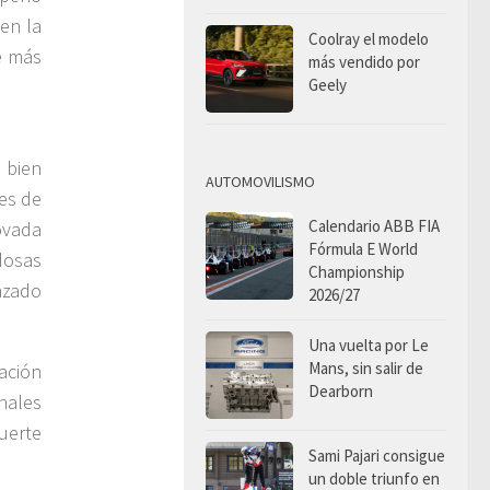
 en la
Coolray el modelo
e más
más vendido por
Geely
 bien
AUTOMOVILISMO
ves de
Calendario ABB FIA
ovada
Fórmula E World
dosas
Championship
nzado
2026/27
Una vuelta por Le
Mans, sin salir de
ación
Dearborn
nales
fuerte
Sami Pajari consigue
un doble triunfo en