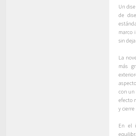
Un dise
de dis
estánda
marco i
sin dej
La nove
más gr
exteri
aspecto
con un 
efecto 
y cierre
En el 
equilib