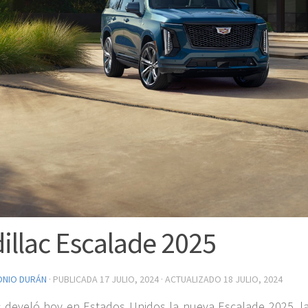
illac Escalade 2025
ONIO DURÁN
· PUBLICADA
17 JULIO, 2024
· ACTUALIZADO
18 JULIO, 2024
c develó hoy en Estados Unidos la nueva Escalade 2025, l