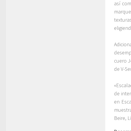
así com
marquet
textura
eligien
Adicion
desempe
cuero J
de V-Ser
«Escala
de inte
en Esca
muestra
Beire, 