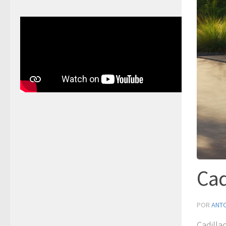
Cad
POR
ANT
Cadilla