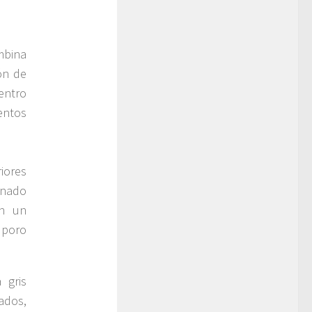
mbina
ón de
entro
entos
iores
rnado
on un
 poro
 gris
ados,