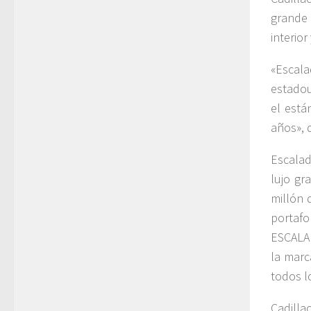
grande 
interio
«Escala
estadou
el está
años», 
Escalad
lujo gr
millón 
portaf
ESCALAD
la marc
todos lo
Cadilla