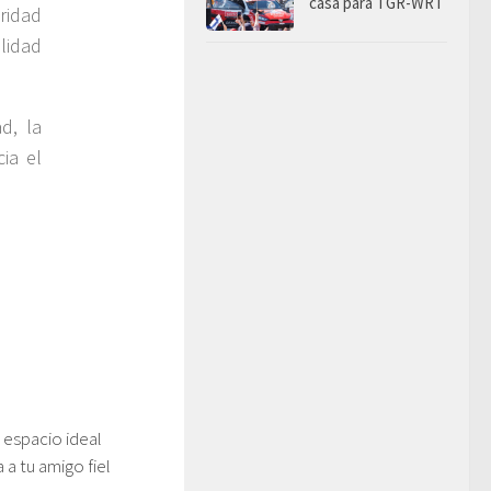
casa para TGR-WRT
uridad
ilidad
d, la
ia el
 espacio ideal
 a tu amigo fiel