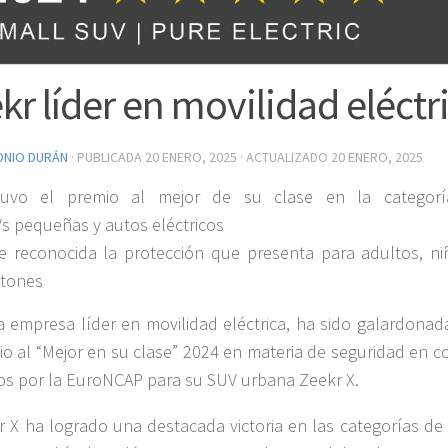
kr líder en movilidad eléctr
ONIO DURÁN
· PUBLICADA
20 ENERO, 2025
· ACTUALIZADO
20 ENERO, 2025
uvo el premio al mejor de su clase en la categor
s pequeñas y autos eléctricos
 reconocida la protección que presenta para adultos, ni
tones
a empresa líder en movilidad eléctrica, ha sido galardonad
io al “Mejor en su clase” 2024 en materia de seguridad en c
icos por la EuroNCAP para su SUV urbana Zeekr X.
r X ha logrado una destacada victoria en las categorías de