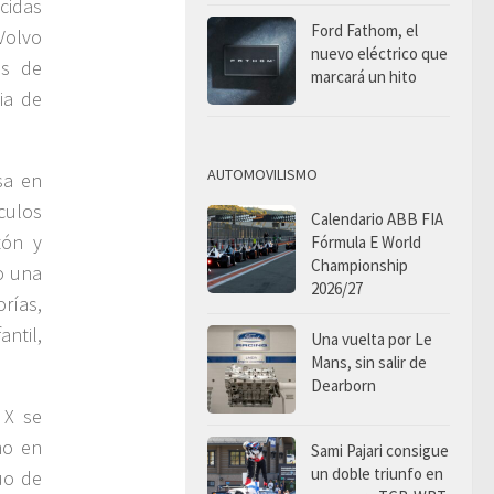
cidas
Ford Fathom, el
Volvo
nuevo eléctrico que
as de
marcará un hito
ia de
AUTOMOVILISMO
sa en
ículos
Calendario ABB FIA
tón y
Fórmula E World
Championship
o una
2026/27
rías,
ntil,
Una vuelta por Le
Mans, sin salir de
Dearborn
 X se
mo en
Sami Pajari consigue
un doble triunfo en
uo de