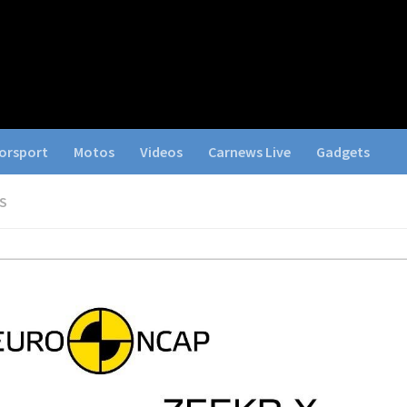
orsport
Motos
Videos
Carnews Live
Gadgets
S