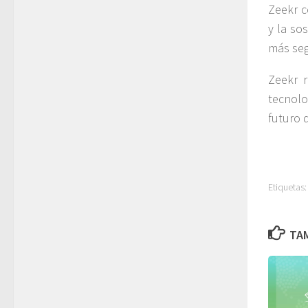
Zeekr c
y la so
más seg
Zeekr r
tecnolo
futuro d
Etiquetas:
TAM