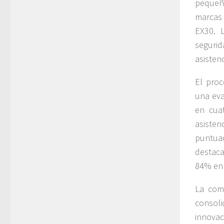
pequeño
marcas
EX30. L
segurid
asisten
El proc
una eva
en cuat
asisten
puntua
destaca
84% en 
La com
consoli
innovac