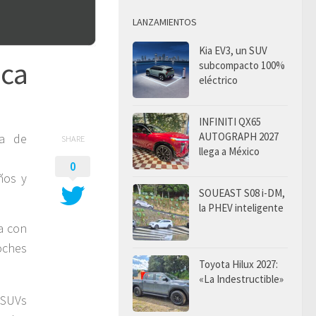
LANZAMIENTOS
Kia EV3, un SUV
ica
subcompacto 100%
eléctrico
INFINITI QX65
AUTOGRAPH 2027
ía de
SHARE
llega a México
0
ños y
SOUEAST S08 i-DM,
la PHEV inteligente
a con
oches
Toyota Hilux 2027:
«La Indestructible»
 SUVs