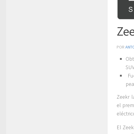
Zee
POR
ANT
Obt
SUV
Fue
pea
Zeekr l
el prem
eléctr
El Zeek