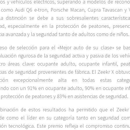
s y vehículos eléctricos, superando a modelos de recono
 como Audi Q6 e-tron, Porsche Macan, Cupra Tavascan y 
a distinción se debe a sus sobresalientes característic
ad, especialmente en la protección de peatones, presenc
cia avanzada y la seguridad tanto de adultos como de niños.
eso de selección para el «Mejor auto de su clase» se ba
luación rigurosa de la seguridad activa y pasiva de los veh
ro áreas clave: ocupante adulto, ocupante infantil, pea
cias de seguridad provenientes de fábrica. El Zeekr X obtuv
ción excepcionalmente alta en todas estas catego
ndo con un 91% en ocupante adulto, 90% en ocupante infa
protección de peatones y 83% en asistencias de seguridad.
binación de estos resultados ha permitido que el Zeekr
de como el líder en su categoría tanto en seguridad co
ión tecnológica. Este premio refleja el compromiso contin