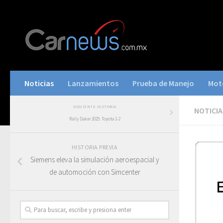
Noticias
Lanzamientos
Prueba de Manejo
Mot
SIGUIENTE HISTORIA
NOTICIA
Rally Dakar 2025: Toyota 1-2
HISTORIA PREVIA
Siemens eleva la simulación aeroespacial y
de automoción con Simcenter