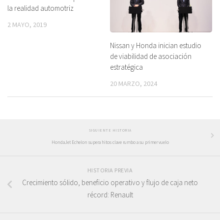
la realidad automotriz
2 MAYO, 2019
Nissan y Honda inician estudio
de viabilidad de asociación
estratégica
20 MARZO, 2024
SIGUIENTE HISTORIA
HondaJet Echelon supera hitos clave rumbo a su primer vuelo
HISTORIA PREVIA
Crecimiento sólido, beneficio operativo y flujo de caja neto
récord: Renault