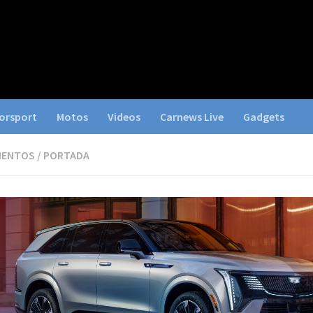
orsport
Motos
Videos
Carnews Live
Gadgets
IENTOS
/
PORTADA