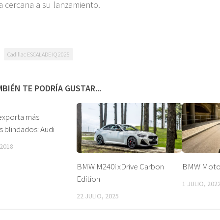
a cercana a su lanzamiento.
Cadillac ESCALADE IQ 2025
BIÉN TE PODRÍA GUSTAR...
exporta más
s blindados: Audi
 2018
BMW M240i xDrive Carbon
BMW Motor
Edition
1 JULIO, 202
22 JULIO, 2025