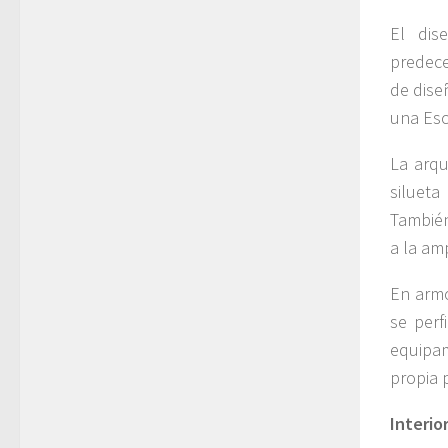
El dis
predece
de dise
una Esc
La arqu
siluet
También
a la am
En armo
se perf
equipam
propia 
Interio