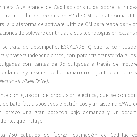
rimera SUV grande de Cadillac construida sobre la innov
ctura modular de propulsión EV de GM, la plataforma Ulti
ra la plataforma de software Ultifi de GM para respaldar y o
zaciones de software continuas a sus tecnologías en expansi
 se trata de desempeño, ESCALADE IQ cuenta con suspe
ra y trasera independientes, con potencia transferida a los
pulgadas con llantas de 35 pulgadas a través de motor
n delantera y trasera que funcionan en conjunto como un si
electric All Wheel Drive).
nte configuración de propulsión eléctrica, que se compon
 de baterías, dispositivos electrónicos y un sistema eAWD d
s, ofrece una gran potencia bajo demanda y un dese
dente, que incluye:
ta 750 caballos de fuerza (estimación de Cadillac c