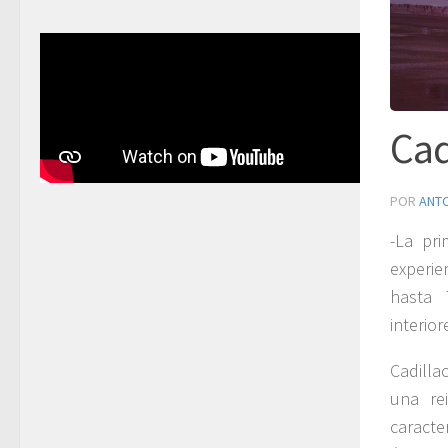
Cad
POR
ANT
-La pri
experie
hasta 
interio
Cadilla
una re
caracte