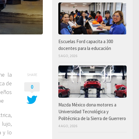
Escuelas Ford capacita a 300
docentes para la educación
5 AGO, 2026
ne la
SHARE
ca de
0
seños
pe
Mazda México dona motores a
Universidad Tecnológica y
rica,
Politécnica de la Sierra de Guerrero
lujo,
4 AGO, 2026
a y lo