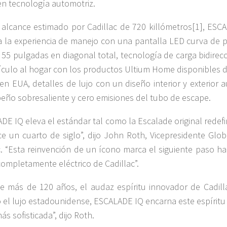
en tecnología automotriz.
alcance estimado por Cadillac de 720 killómetros[1], ESC
a la experiencia de manejo con una pantalla LED curva de pi
e 55 pulgadas en diagonal total, tecnología de carga bidirec
ículo al hogar con los productos Ultium Home disponibles 
en EUA, detalles de lujo con un diseño interior y exterior 
ño sobresaliente y cero emisiones del tubo de escape.
DE IQ eleva el estándar tal como la Escalade original redefi
ce un cuarto de siglo”, dijo John Roth, Vicepresidente Glob
c. “Esta reinvención de un ícono marca el siguiente paso ha
completamente eléctrico de Cadillac”.
e más de 120 años, el audaz espíritu innovador de Cadill
o el lujo estadounidense, ESCALADE IQ encarna este espíritu
s sofisticada”, dijo Roth.