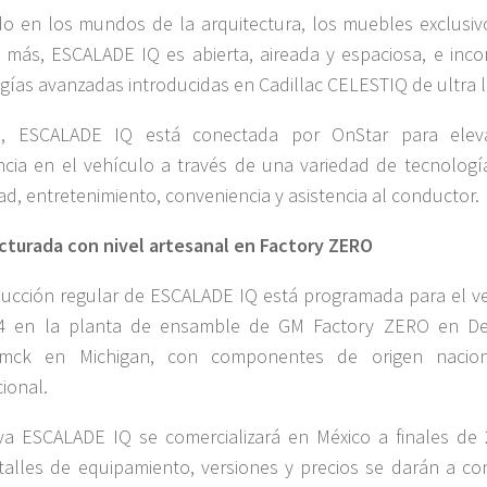
do en los mundos de la arquitectura, los muebles exclusivo
más, ESCALADE IQ es abierta, aireada y espaciosa, e inco
gías avanzadas introducidas en Cadillac CELESTIQ de ultra l
, ESCALADE IQ está conectada por OnStar para elev
ncia en el vehículo a través de una variedad de tecnologí
ad, entretenimiento, conveniencia y asistencia al conductor.
turada con nivel artesanal en Factory ZERO
ucción regular de ESCALADE IQ está programada para el v
4 en la planta de ensamble de GM Factory ZERO en Det
mck en Michigan, con componentes de origen nacio
cional.
a ESCALADE IQ se comercializará en México a finales de 
alles de equipamiento, versiones y precios se darán a co