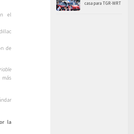
casa para TGR-WRT
on el
illac
ón de
riable
n más
ándar
or la