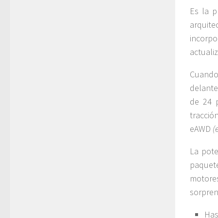
Es la p
arquite
incorpo
actuali
Cuando
delante
de 24 
tracció
eAWD
(
La pote
paquete
motore
sorpren
Has