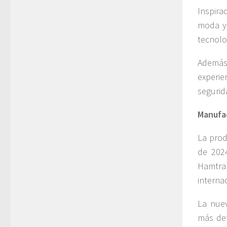
Inspira
moda y 
tecnolo
Además
experie
segurid
Manufac
La prod
de 202
Hamtra
interna
La nuev
más det