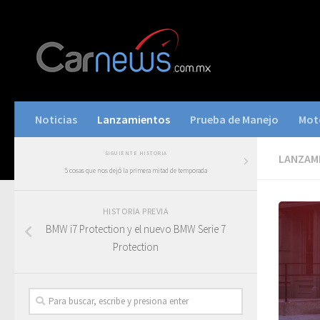
Noticias
Lanzamientos
Prueba de Manejo
Mot
SIGUIENTE HISTORIA
LANZAM
5 cosas que nos dejó la primera mitad de temporada
HISTORIA PREVIA
BMW i7 Protection y el nuevo BMW Serie 7
Protection