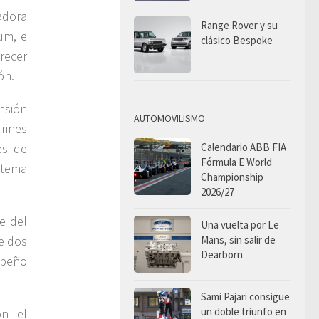
adora
Range Rover y su
um, e
clásico Bespoke
frecer
ón.
nsión
AUTOMOVILISMO
 rines
Calendario ABB FIA
es de
Fórmula E World
stema
Championship
2026/27
e del
Una vuelta por Le
Mans, sin salir de
e dos
Dearborn
mpeño
Sami Pajari consigue
un doble triunfo en
on el