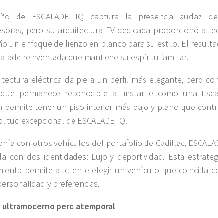
eño de ESCALADE IQ captura la presencia audaz d
soras, pero su arquitectura EV dedicada proporcionó al e
ño un enfoque de lienzo en blanco para su estilo. El result
alade reinventada que mantiene su espíritu familiar.
itectura eléctrica da pie a un perfil más elegante, pero co
a que permanece reconocible al instante como una Esca
 permite tener un piso interior más bajo y plano que contr
plitud excepcional de ESCALADE IQ.
nía con otros vehículos del portafolio de Cadillac, ESCALA
ila con dos identidades: Lujo y deportividad. Esta estrateg
iento permite al cliente elegir un vehículo que coincida c
personalidad y preferencias.
r ultramoderno pero atemporal