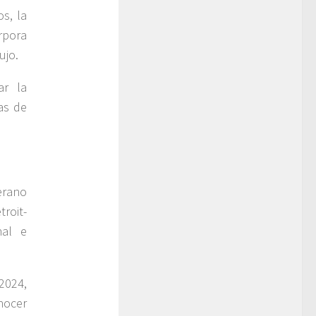
s, la
rpora
ujo.
ar la
as de
erano
roit-
nal e
2024,
nocer