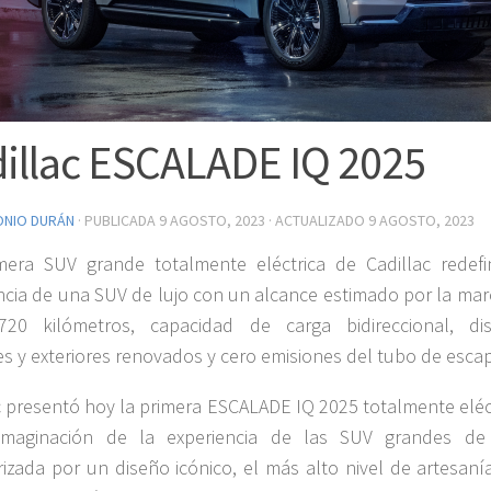
illac ESCALADE IQ 2025
ONIO DURÁN
· PUBLICADA
9 AGOSTO, 2023
· ACTUALIZADO
9 AGOSTO, 2023
mera SUV grande totalmente eléctrica de Cadillac redefi
ncia de una SUV de lujo con un alcance estimado por la mar
720 kilómetros, capacidad de carga bidireccional, di
res y exteriores renovados y cero emisiones del tubo de esca
c presentó hoy la primera ESCALADE IQ 2025 totalmente eléct
imaginación de la experiencia de las SUV grandes de 
rizada por un diseño icónico, el más alto nivel de artesaní