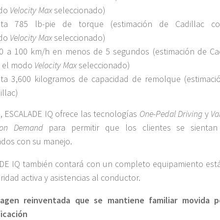
do
Velocity Max
seleccionado)
ta 785 lb-pie de torque (estimación de Cadillac c
do
Velocity Max
seleccionado)
0 a 100 km/h en menos de 5 segundos (estimación de Cad
 el modo
Velocity Max
seleccionado)
ta 3,600 kilogramos de capacidad de remolque (estimaci
illac)
 ESCALADE IQ ofrece las tecnologías
One-Pedal Driving
y
Va
 on Demand
para permitir que los clientes se sienta
dos con su manejo.
DE IQ también contará con un completo equipamiento est
ridad activa y asistencias al conductor.
agen reinventada que se mantiene familiar movida p
ficación