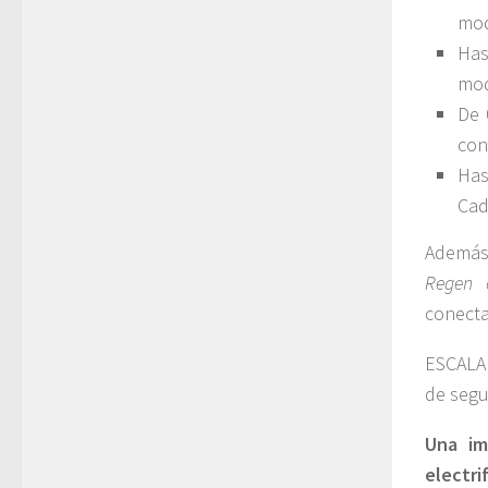
mo
Has
mo
De 
con
Has
Cad
Además,
Regen
conecta
ESCALA
de segu
Una im
electri