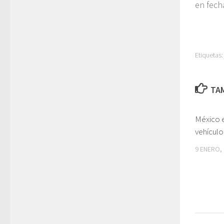
en fech
Etiquetas:
TAM
México 
vehículo
9 ENERO,