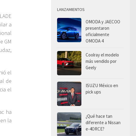
LANZAMIENTOS
ALADE
OMODA y JAECOO
lar a
presentaron
cional
oficialmente
OMODA 4
de GM
audaz,
Coolray el modelo
más vendido por
Geely
nió el
al de
ISUZU México en
cia el
pick ups
ac ha
¿Qué hace tan
 en la
diferente a Nissan
e-4ORCE?