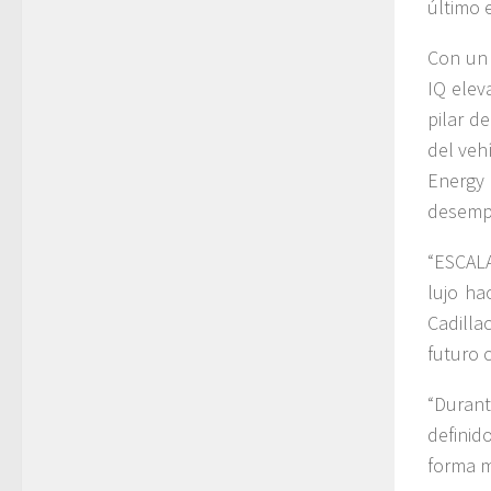
último 
Con un 
IQ elev
pilar d
del veh
Energy 
desempe
“ESCALA
lujo ha
Cadilla
futuro 
“Durant
definid
forma má