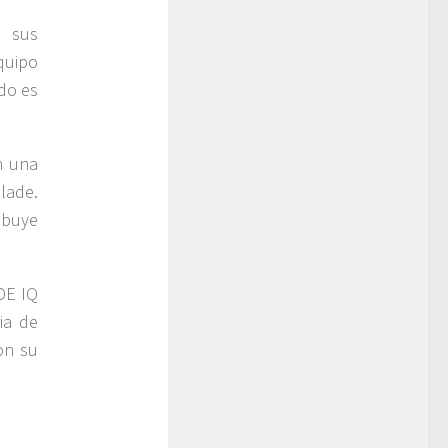
e sus
quipo
ado es
n una
lade.
ibuye
DE IQ
ia de
on su