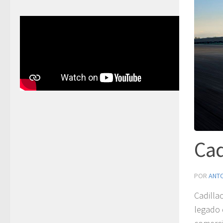
Cad
POR
ANT
Cadilla
legado 