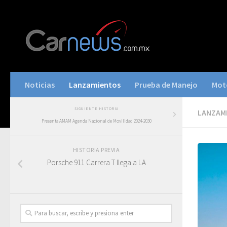
Noticias
Lanzamientos
Prueba de Manejo
Mot
SIGUIENTE HISTORIA
LANZAM
Presenta AMAM Agenda Nacional de Movilidad 2024-2030
HISTORIA PREVIA
Porsche 911 Carrera T llega a LA