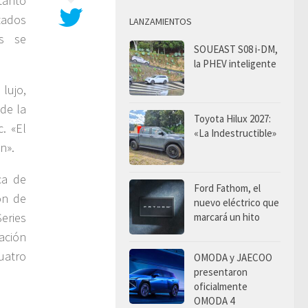
tanto
tados
LANZAMIENTOS
os se
SOUEAST S08 i-DM,
la PHEV inteligente
lujo,
de la
Toyota Hilux 2027:
. «El
«La Indestructible»
n».
ca de
Ford Fathom, el
ón de
nuevo eléctrico que
Series
marcará un hito
ación
uatro
OMODA y JAECOO
presentaron
oficialmente
OMODA 4