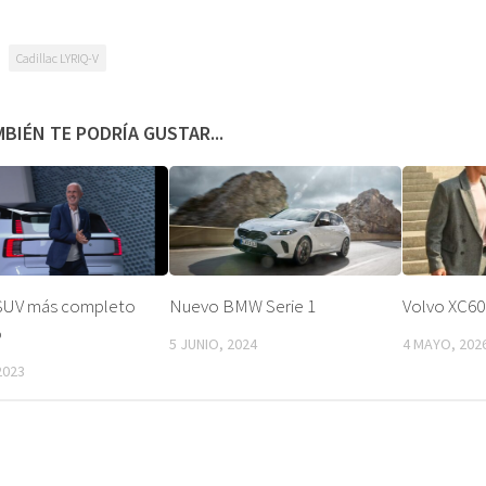
Cadillac LYRIQ-V
BIÉN TE PODRÍA GUSTAR...
 SUV más completo
Nuevo BMW Serie 1
Volvo XC60 
o
5 JUNIO, 2024
4 MAYO, 202
2023