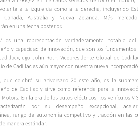
alizará LYRIQ-V en mercados selectos de todo el mundo, 
volante a la izquierda como a la derecha, incluyendo Es
, Canadá, Australia y Nueva Zelanda. Más mercad
rán en una fecha posterior.
-V es una representación verdaderamente notable del 
ño y capacidad de innovación, que son los fundamentos 
adillac», dijo John Roth, Vicepresidente Global de Cadillac
lio de Cadillac es aún mayor con nuestra nueva incorporació
s, que celebró su aniversario 20 este año, es la submar
ño de Cadillac y sirve como referencia para la innovaci
 Motors. En la era de los autos eléctricos, los vehículos V-
acterizarán por su desempeño excepcional, aceler
ánea, rango de autonomía competitivo y tracción en las c
de manera estándar.