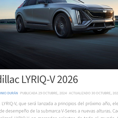
illac LYRIQ-V 2026
ONIO DURÁN
· PUBLICADA
29 OCTUBRE, 2024
· ACTUALIZADO
30 OCTUBRE, 20
c LYRIQ-V, que será lanzada a principios del próximo año, el
de desempeño de la submarca V-Series a nuevas alturas. Cad