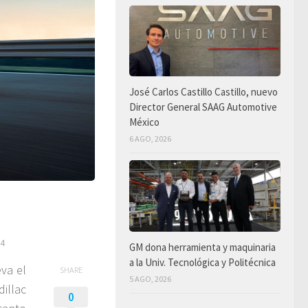
José Carlos Castillo Castillo, nuevo
Director General SAAG Automotive
México
6 AGO, 2026
24
GM dona herramienta y maquinaria
a la Univ. Tecnológica y Politécnica
eva el
SHARE
5 AGO, 2026
illac
0