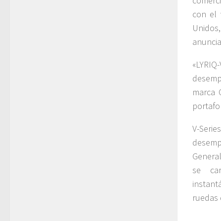
comerci
con el 
Unidos
anuncia
«LYRIQ
desempe
marca C
portafo
V-Serie
desempe
General
se car
instant
ruedas 