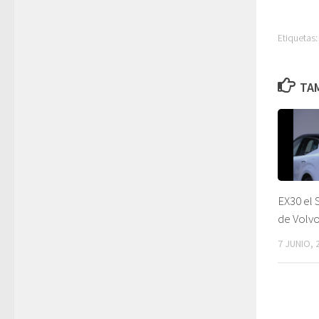
Etiquetas:
TAM
EX30 el
de Volv
7 JUNIO, 