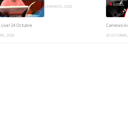
14 MARZO, 2020
Live! 24 Octubre
Carnews li
RE, 2020
25 OCTUBRE,