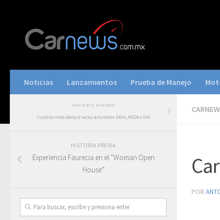
Noticias
Lanzamientos
Prueba de Manejo
Mot
SIGUIENTE HISTORIA
CARNEWS
Incertidumbre afecta al sector automotor: AMIA, AMDA e INA
HISTORIA PREVIA
Experiencia Faurecia en el “Woman Open
Car
House”
POR
ANT