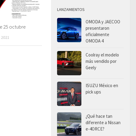
LANZAMIENTOS
OMODA y JAECOO
ve 25 octubre
presentaron
oficialmente
 2021
OMODA 4
Coolray el modelo
más vendido por
Geely
ISUZU México en
pick ups
¿Qué hace tan
diferente a Nissan
e-4ORCE?