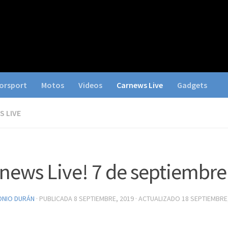
orsport
Motos
Videos
Carnews Live
Gadgets
 LIVE
news Live! 7 de septiembre
ONIO DURÁN
· PUBLICADA
8 SEPTIEMBRE, 2019
· ACTUALIZADO
18 SEPTIEMBRE