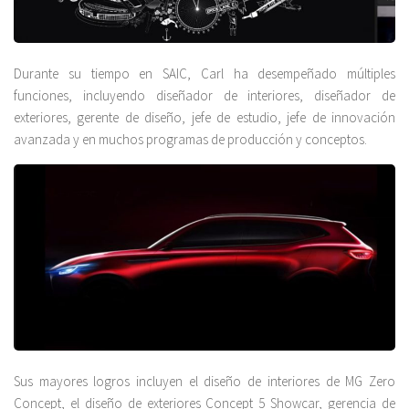
Durante su tiempo en SAIC, Carl ha desempeñado múltiples
funciones, incluyendo diseñador de interiores, diseñador de
exteriores, gerente de diseño, jefe de estudio, jefe de innovación
avanzada y en muchos programas de producción y conceptos.
Sus mayores logros incluyen el diseño de interiores de MG Zero
Concept, el diseño de exteriores Concept 5 Showcar, gerencia de