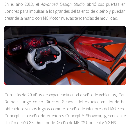
En el año 2018, el
Advanced Design Studio
abrió sus puertas en
Londres para impulsar a los grandes del talento de diseño y puedan
crear de la mano con MG Motor nuevas tendencias de movilidad.
Con más de 20 años de experiencia en el diseño de vehículos, Carl
Gotham funge como Director General del estudio
,
en donde ha
obtenido diversos logros como el diseño de interiores del MG Zero
Concept, el diseño de exteriores Concept 5 Showcar, gerencia de
diseño de MG GS, Director de Diseño de MG CS Concept y MG HS.