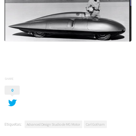
SHARE
0
Etiquetas:
Advanced Design Studio de MG Motor
Carl Gotham