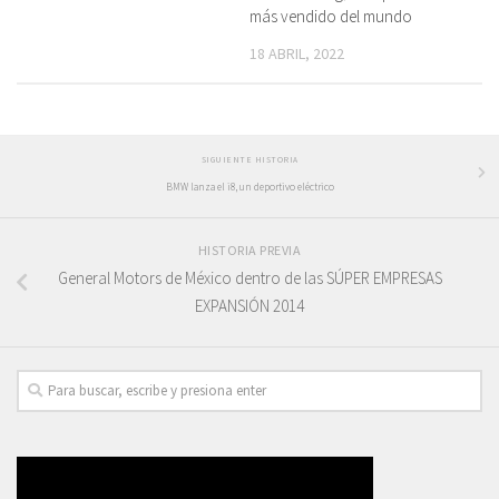
más vendido del mundo
18 ABRIL, 2022
SIGUIENTE HISTORIA
BMW lanza el i8, un deportivo eléctrico
HISTORIA PREVIA
General Motors de México dentro de las SÚPER EMPRESAS
EXPANSIÓN 2014