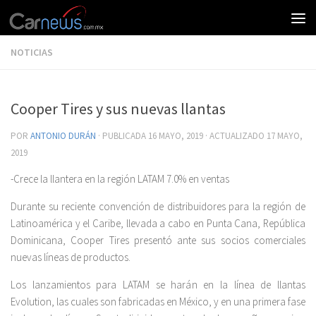
NOTICIAS
Cooper Tires y sus nuevas llantas
POR
ANTONIO DURÁN
· PUBLICADA
16 MAYO, 2019
· ACTUALIZADO
17 MAYO,
2019
-Crece la llantera en la región LATAM 7.0% en ventas
Durante su reciente convención de distribuidores para la región de
Latinoamérica y el Caribe, llevada a cabo en Punta Cana, República
Dominicana, Cooper Tires presentó ante sus socios comerciales
nuevas líneas de productos.
Los lanzamientos para LATAM se harán en la línea de llantas
Evolution, las cuales son fabricadas en México, y en una primera fase