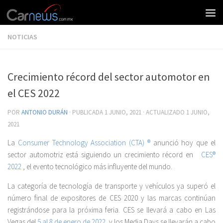
NOTICIAS
Crecimiento récord del sector automotor en
el CES 2022
POR
ANTONIO DURÁN
· PUBLICADA
1 JUNIO, 2021
· ACTUALIZADO
1 JUNIO,
2021
La
Consumer Technology Association (CTA) ®
anunció hoy que el
sector automotriz está siguiendo un crecimiento récord en
CES®
2022
, el evento tecnológico más influyente del mundo.
La categoría de tecnología de transporte y vehículos ya superó el
número final de expositores de CES 2020 y las marcas continúan
registrándose para la próxima feria. CES se llevará a cabo en Las
Vegas del
5 al 8 de enero de 2022
, y los Media Days se llevarán a cabo