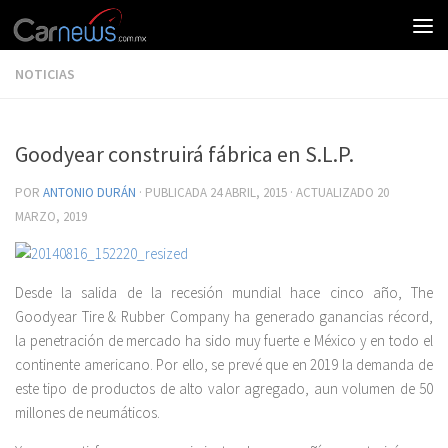
NOTICIAS
Goodyear construirá fábrica en S.L.P.
POR
ANTONIO DURÁN
· PUBLICADA
24 ABRIL, 2015
· ACTUALIZADO
20
MARZO, 2019
Desde la salida de la recesión mundial hace cinco año, The
Goodyear Tire & Rubber Company ha generado ganancias récord,
la penetración de mercado ha sido muy fuerte e México y en todo el
continente americano. Por ello, se prevé que en 2019 la demanda de
este tipo de productos de alto valor agregado, aun volumen de 50
millones de neumáticos.