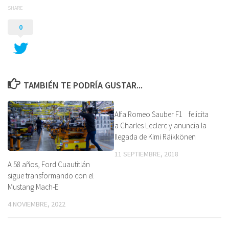
SHARE
0
TAMBIÉN TE PODRÍA GUSTAR...
Alfa Romeo Sauber F1 felicita
a Charles Leclerc y anuncia la
llegada de Kimi Räikkönen
11 SEPTIEMBRE, 2018
A 58 años, Ford Cuautitlán
sigue transformando con el
Mustang Mach-E
4 NOVIEMBRE, 2022