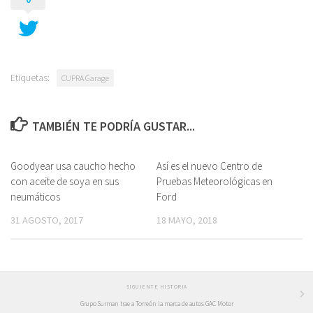
Etiquetas:
CUPRA Garage
TAMBIÉN TE PODRÍA GUSTAR...
Goodyear usa caucho hecho
Así es el nuevo Centro de
con aceite de soya en sus
Pruebas Meteorológicas en
neumáticos
Ford
31 AGOSTO, 2017
18 MAYO, 2018
SIGUIENTE HISTORIA
Grupo Surman trae a Torreón la marca de autos GAC Motor