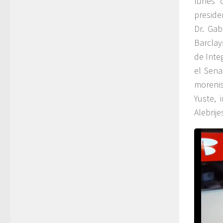
lunes 
preside
Dr. Gab
Barclay
de Inte
el Sen
morenis
Yuste, 
Alebrije