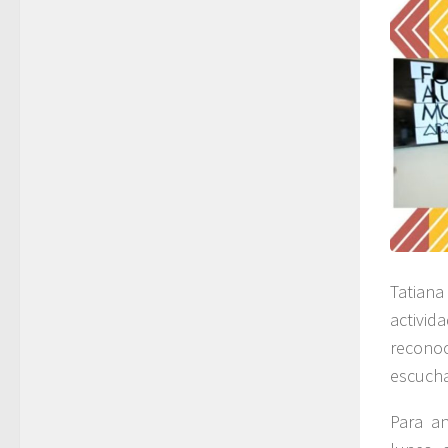
Tatiana
activid
reconoc
escucha
Para an