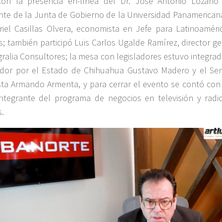
con la presencia en-línea del Dr. José Antonio Lozano 
nte de la Junta de Gobierno de la Universidad Panamericana
riel Casillas Olvera, economista en Jefe para Latinoaméri
s; también participó Luis Carlos Ugalde Ramírez, director g
gralia Consultores; la mesa con legisladores estuvo integra
ador por el Estado de Chihuahua Gustavo Madero y el Se
ta Armando Armenta, y para cerrar el evento se contó con
integrante del programa de negocios en televisión y radi
s.