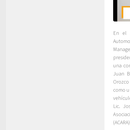
En el 
Automot
Manager
preside
una con
Juan Be
Orozco 
como un
vehícul
Lic. J
Asociac
(ACARA)