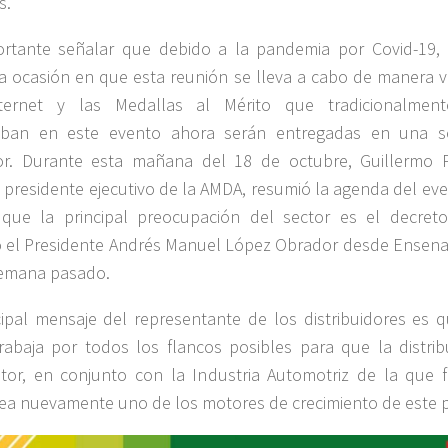
s.
rtante señalar que debido a la pandemia por Covid-19, 
 ocasión en que esta reunión se lleva a cabo de manera vi
ternet y las Medallas al Mérito que tradicionalmen
aban en este evento ahora serán entregadas en una s
or. Durante esta mañana del 18 de octubre, Guillermo P
, presidente ejecutivo de la AMDA, resumió la agenda del ev
ó que la principal preocupación del sector es el decret
 el Presidente Andrés Manuel López Obrador desde Ensena
semana pasado.
cipal mensaje del representante de los distribuidores es q
abaja por todos los flancos posibles para que la distrib
or, en conjunto con la Industria Automotriz de la que 
sea nuevamente uno de los motores de crecimiento de este p