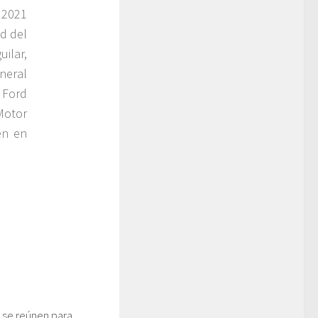
 2021
d del
uilar,
eneral
 Ford
Motor
en en
 se reúnen para