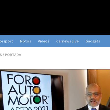
orsport
Motos
Videos
Carnews Live
Gadgets
S
/
PORTADA