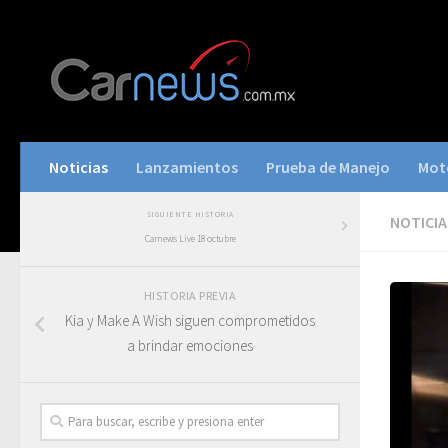
Noticias
Lanzamientos
Prueba de Manejo
Mot
SIGUIENTE HISTORIA
NOTICIA
Carnews Live 18 octubre
HISTORIA PREVIA
Kia y Make A Wish siguen comprometidos
a brindar emociones