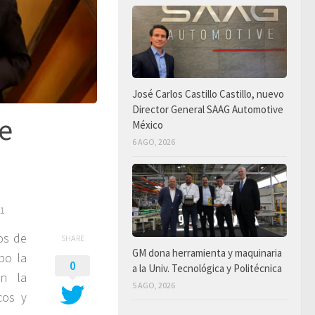
José Carlos Castillo Castillo, nuevo
Director General SAAG Automotive
de
México
6 AGO, 2026
21
os de
SHARE
GM dona herramienta y maquinaria
bo la
0
a la Univ. Tecnológica y Politécnica
on la
5 AGO, 2026
cos y