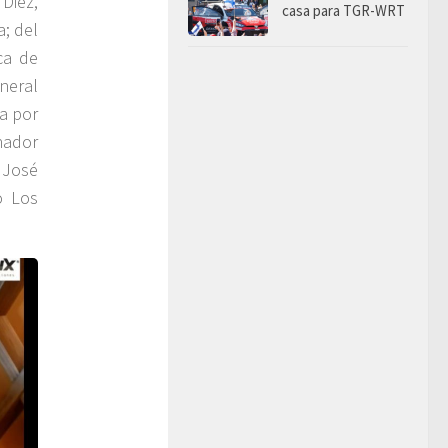
Diez,
casa para TGR-WRT
; del
ca de
eneral
da por
nador
 José
o Los