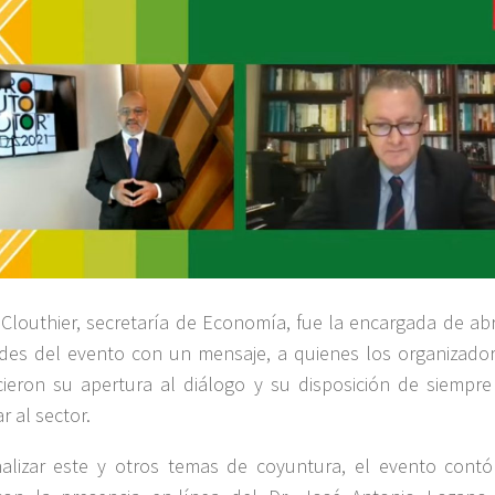
 Clouthier, secretaría de Economía, fue la encargada de abr
ades del evento con un mensaje, a quienes los organizador
ieron su apertura al diálogo y su disposición de siempre
r al sector.
alizar este y otros temas de coyuntura, el evento contó