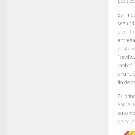
político
Es impo
segunda
por In
entreg
posteri
Treviño
ratific
anunció
fin de 
El prin
AMDA tr
automot
parte, 