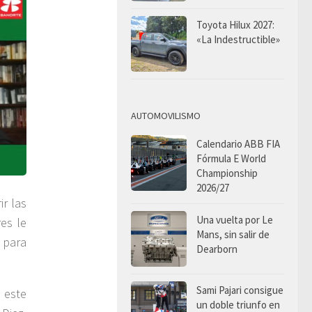
Toyota Hilux 2027:
«La Indestructible»
AUTOMOVILISMO
Calendario ABB FIA
Fórmula E World
Championship
2026/27
ir las
Una vuelta por Le
es le
Mans, sin salir de
 para
Dearborn
Sami Pajari consigue
 este
un doble triunfo en