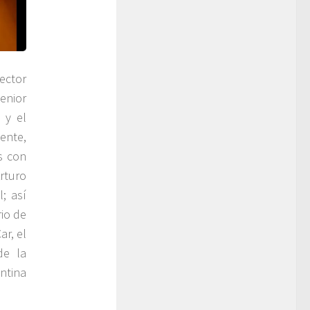
ector
enior
 y el
ente,
s con
rturo
; así
io de
ar, el
de la
ntina