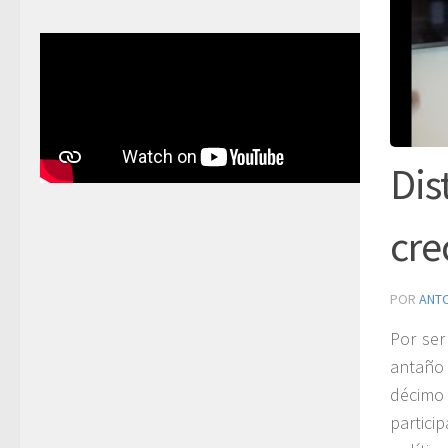
Dis
cre
POR
ANT
Por ser
antaño 
décimo
partici