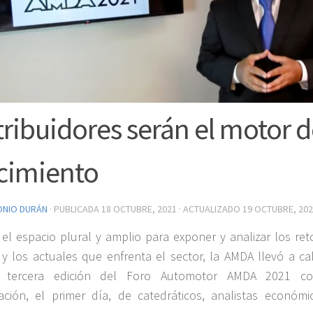
tribuidores serán el motor 
cimiento
ONIO DURÁN
· PUBLICADA
18 OCTUBRE, 2021
· ACTUALIZADO
19 OCTUBRE, 20
 el espacio plural y amplio para exponer y analizar los ret
y los actuales que enfrenta el sector, la AMDA llevó a ca
 tercera edición del Foro Automotor AMDA 2021 c
pación, el primer día, de catedráticos, analistas económi