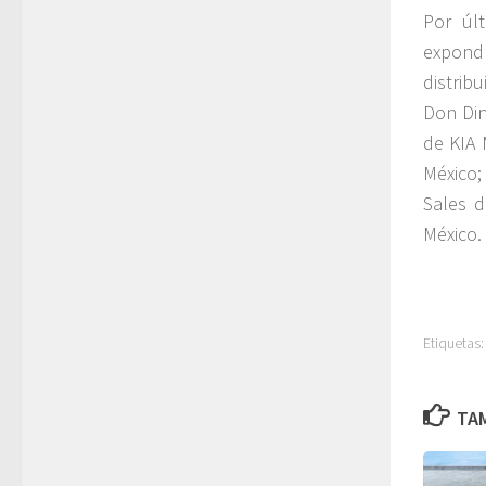
Por úl
expondr
distrib
Don Din
de KIA 
México;
Sales d
México.
Etiquetas:
TAM