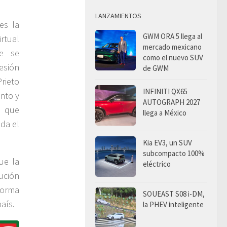
LANZAMIENTOS
es la
GWM ORA 5 llega al
rtual
mercado mexicano
te se
como el nuevo SUV
esión
de GWM
rieto
INFINITI QX65
ento y
AUTOGRAPH 2027
o que
llega a México
da el
Kia EV3, un SUV
subcompacto 100%
ue la
eléctrico
ución
forma
SOUEAST S08 i-DM,
aís.
la PHEV inteligente