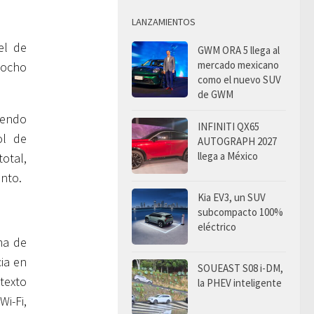
LANZAMIENTOS
el de
GWM ORA 5 llega al
mercado mexicano
 ocho
como el nuevo SUV
de GWM
yendo
INFINITI QX65
ol de
AUTOGRAPH 2027
llega a México
otal,
ento.
Kia EV3, un SUV
subcompacto 100%
eléctrico
ma de
ia en
SOUEAST S08 i-DM,
texto
la PHEV inteligente
i-Fi,