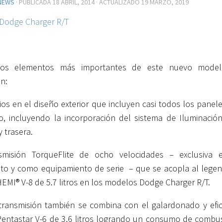
NEWS
· PUBLICADA
18 ABRIL, 2014
· ACTUALIZADO
19 MARZO, 2019
los elementos más importantes de este nuevo mode
n:
os en el diseño exterior que incluyen casi todos los panele
o, incluyendo la incorporación del sistema de Iluminació
y trasera.
smisión TorqueFlite de ocho velocidades – exclusiva 
o y como equipamiento de serie – que se acopla al legen
EMI® V-8 de 5.7 litros en los modelos Dodge Charger R/T.
transmisión también se combina con el galardonado y efic
entastar V-6 de 3.6 litros logrando un consumo de combus