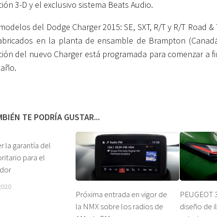
ión 3-D y el exclusivo sistema Beats Audio.
modelos del Dodge Charger 2015: SE, SXT, R/T y R/T Road & 
abricados en la planta de ensamble de Brampton (Canadá
ión del nuevo Charger está programada para comenzar a fi
 año.
BIÉN TE PODRÍA GUSTAR...
 la garantía del
ritario para el
dor
2020
Próxima entrada en vigor de
PEUGEOT 3
la NMX sobre los radios de
diseño de i