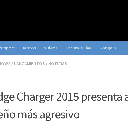
orsport
Motos
Videos
Carnews Live
Gadgets
HOWS
/
LANZAMIENTOS
/
NOTICIAS
ge Charger 2015 presenta 
eño más agresivo