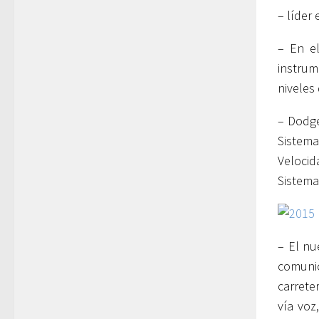
– líder
– En el
instrum
niveles
– Dodge
Sistem
Veloci
Sistema
– El nu
comunic
carrete
vía voz