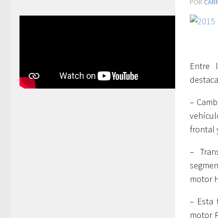
POR
CAR
Entre 
destaca
– Cambi
vehícul
frontal 
– Tran
segment
motor H
– Esta 
motor P