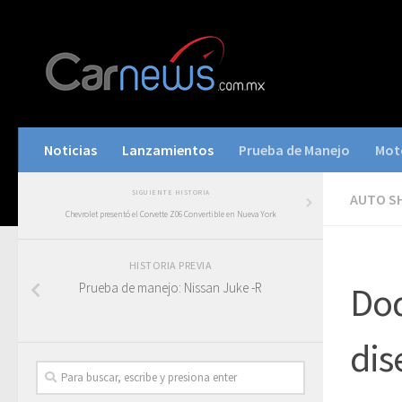
Noticias
Lanzamientos
Prueba de Manejo
Mot
SIGUIENTE HISTORIA
AUTO S
Chevrolet presentó el Corvette Z06 Convertible en Nueva York
HISTORIA PREVIA
Prueba de manejo: Nissan Juke -R
Dod
dis