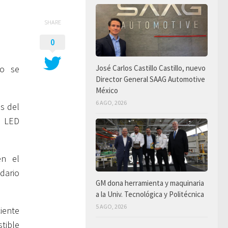
SHARE
0
lo se
José Carlos Castillo Castillo, nuevo
Director General SAAG Automotive
México
6 AGO, 2026
s del
n LED
en el
dario
GM dona herramienta y maquinaria
a la Univ. Tecnológica y Politécnica
5 AGO, 2026
iente
tible