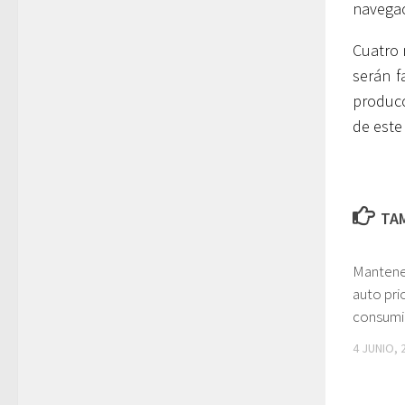
navegac
Cuatro 
serán f
producc
de este
TAM
Mantener
auto prio
consumi
4 JUNIO, 