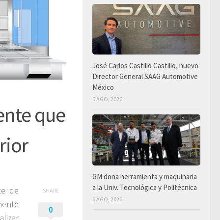
José Carlos Castillo Castillo, nuevo
Director General SAAG Automotive
México
6 AGO, 2026
ente que
rior
GM dona herramienta y maquinaria
a la Univ. Tecnológica y Politécnica
te de
SHARE
5 AGO, 2026
mente
0
lizar