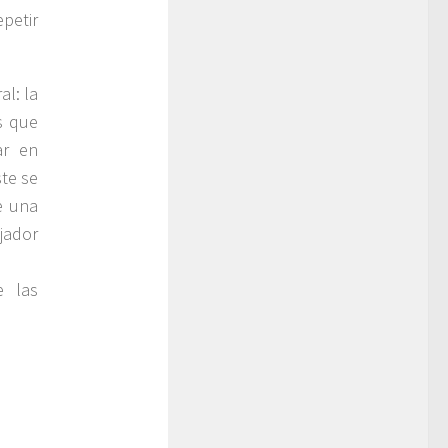
epetir
l: la
s que
ar en
te se
e una
jador
e las