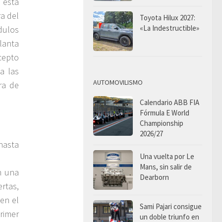
 esta
ra del
Toyota Hilux 2027:
«La Indestructible»
dulos
planta
cepto
a las
AUTOMOVILISMO
ra de
Calendario ABB FIA
Fórmula E World
Championship
2026/27
hasta
Una vuelta por Le
Mans, sin salir de
n una
Dearborn
rtas,
 en el
Sami Pajari consigue
rimer
un doble triunfo en