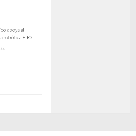
co apoya al
la robótica FIRST
022