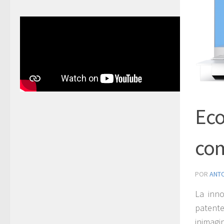
Eco
com
POR
ANT
La inn
patente
inimagi