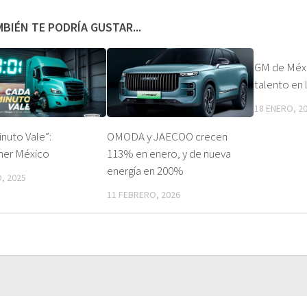
BIÉN TE PODRÍA GUSTAR...
GM de Méxi
talento en 
18 ENERO, 2
nuto Vale”:
OMODA y JAECOO crecen
iner México
113% en enero, y de nueva
energía en 200%
, 2025
11 FEBRERO, 2026