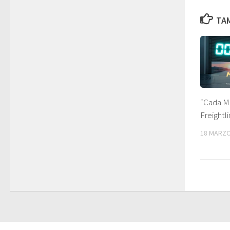
TAM
“Cada Mi
Freightl
18 MARZO