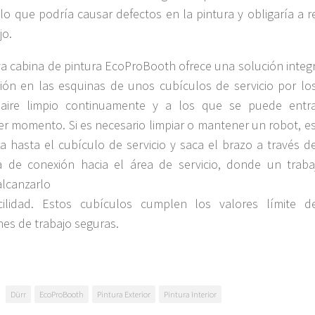
 lo que podría causar defectos en la pintura y obligaría a r
jo.
a cabina de pintura EcoProBooth ofrece una solución integra
ción en las esquinas de unos cubículos de servicio por lo
a aire limpio continuamente y a los que se puede entr
er momento. Si es necesario limpiar o mantener un robot, es
a hasta el cubículo de servicio y saca el brazo a través d
 de conexión hacia el área de servicio, donde un traba
lcanzarlo
cilidad. Estos cubículos cumplen los valores límite d
nes de trabajo seguras.
Dürr
EcoProBooth
Pintura Exterior
Pintura Interior