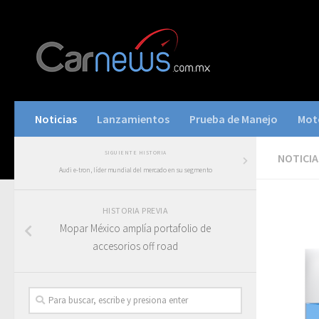
Noticias
Lanzamientos
Prueba de Manejo
Mot
SIGUIENTE HISTORIA
NOTICIA
Audi e-tron, líder mundial del mercado en su segmento
HISTORIA PREVIA
Mopar México amplía portafolio de
accesorios off road