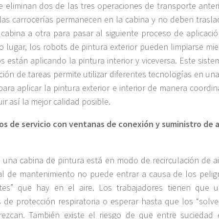
se eliminan dos de las tres operaciones de transporte anter
las carrocerías permanecen en la cabina y no deben trasla
cabina a otra para pasar al siguiente proceso de aplicació
 lugar, los robots de pintura exterior pueden limpiarse mie
os están aplicando la pintura interior y viceversa. Este sist
ución de tareas permite utilizar diferentes tecnologías en un
para aplicar la pintura exterior e interior de manera coordi
ir así la mejor calidad posible.
os de servicio con ventanas de conexión y suministro de a
una cabina de pintura está en modo de recirculación de air
l de mantenimiento no puede entrar a causa de los pelig
tes” que hay en el aire. Los trabajadores tienen que uti
 de protección respiratoria o esperar hasta que los “solve
ezcan. También existe el riesgo de que entre suciedad 