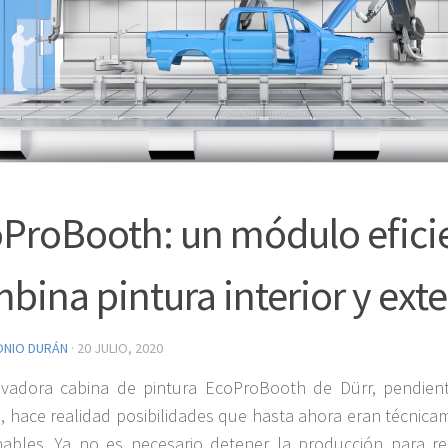
ProBooth: un módulo efici
bina pintura interior y exte
ONIO DURÁN
·
20 JULIO, 2020
ovadora cabina de pintura EcoProBooth de Dürr, pendien
, hace realidad posibilidades que hasta ahora eran técnica
nables. Ya no es necesario detener la producción para rea