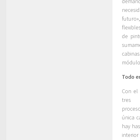
demanda
necesid
futuro»
flexibl
de pin
sumame
cabinas
módulos
Todo en
Con el 
tres
proceso
única c
hay has
interio