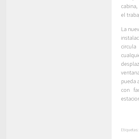
cabina,
el traba
La nuev
instala
circul
cualqui
desplaz
ventana
pueda a
con fa
estacio
Etiquetas: