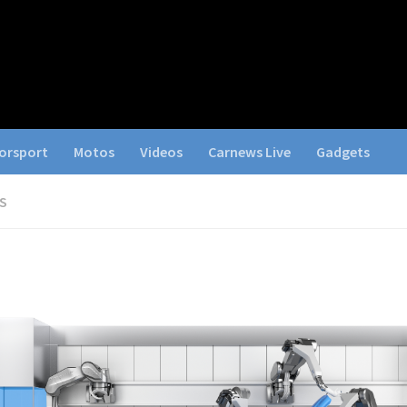
orsport
Motos
Videos
Carnews Live
Gadgets
S