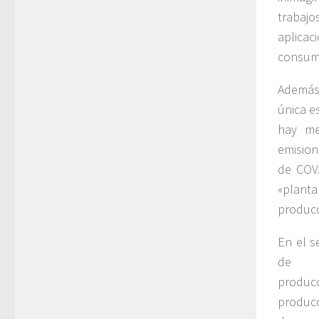
trabajo
aplicac
consumo
Además,
única e
hay me
emision
de COV
«plant
producc
En el s
de
producc
produc