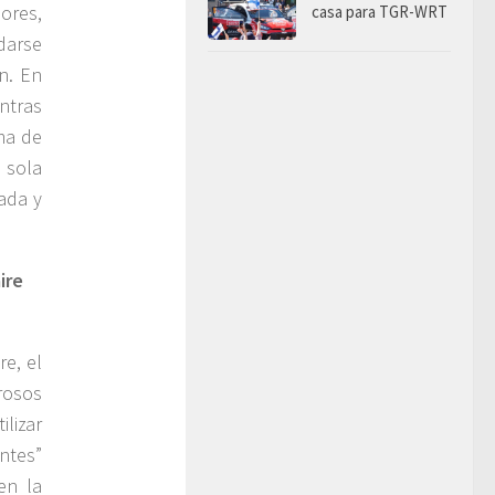
iores,
casa para TGR-WRT
darse
n. En
ntras
ema de
a sola
nada y
ire
e, el
rosos
lizar
ntes”
en la