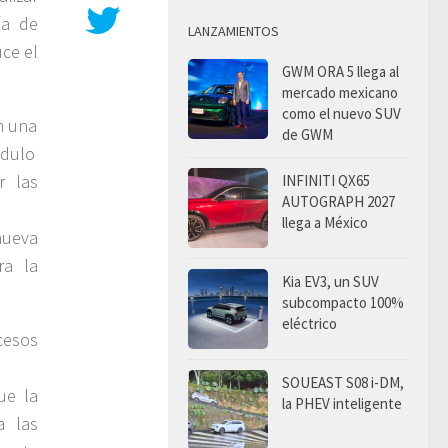
ía de
LANZAMIENTOS
uce el
GWM ORA 5 llega al
mercado mexicano
como el nuevo SUV
n una
de GWM
ódulo
r las
INFINITI QX65
AUTOGRAPH 2027
llega a México
nueva
ra la
Kia EV3, un SUV
subcompacto 100%
eléctrico
cesos
SOUEAST S08 i-DM,
ue la
la PHEV inteligente
a las