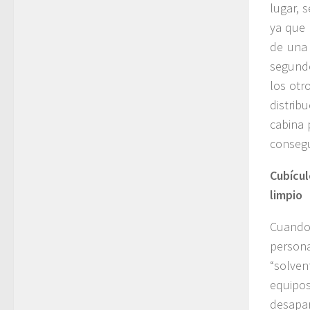
lugar, 
ya que 
de una 
segundo
los otr
distrib
cabina 
consegu
Cubícul
limpio
Cuando 
persona
“solven
equipos
desapar