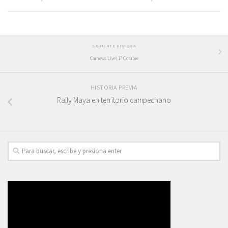
SIGUIENTE HISTORIA
Carnews Live! 17 Octubre
HISTORIA PREVIA
Rally Maya en territorio campechano