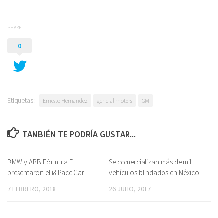
SHARE
0
Etiquetas:
Ernesto Hernandez
general motors
GM
TAMBIÉN TE PODRÍA GUSTAR...
BMW y ABB Fórmula E
Se comercializan más de mil
presentaron el i8 Pace Car
vehículos blindados en México
7 FEBRERO, 2018
26 JULIO, 2017