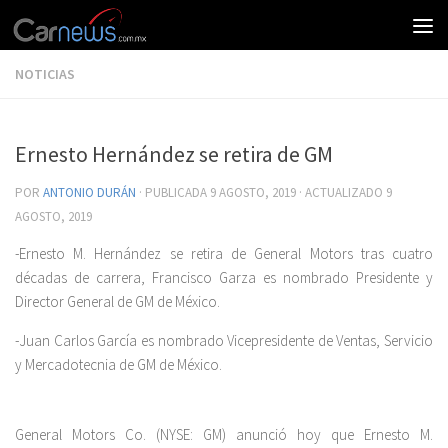
NOTICIAS
Ernesto Hernández se retira de GM
POR
ANTONIO DURÁN
· PUBLICADA
9 AGOSTO, 2019
· ACTUALIZADO
9
AGOSTO, 2019
-Ernesto M. Hernández se retira de General Motors tras cuatro
décadas de carrera, Francisco Garza es nombrado Presidente y
Director General de GM de México.
-Juan Carlos García es nombrado Vicepresidente de Ventas, Servicio
y Mercadotecnia de GM de México.
General Motors Co. (NYSE: GM) anunció hoy que Ernesto M.