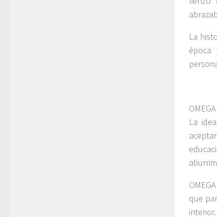
lienzo
abrazab
La hist
época 
persona
OMEGA 
La ide
acepta
educac
aburrimi
OMEGA c
que par
interio