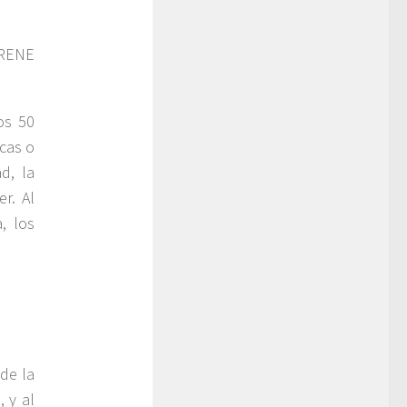
RENE
os 50
cas o
d, la
r. Al
, los
de la
 y al