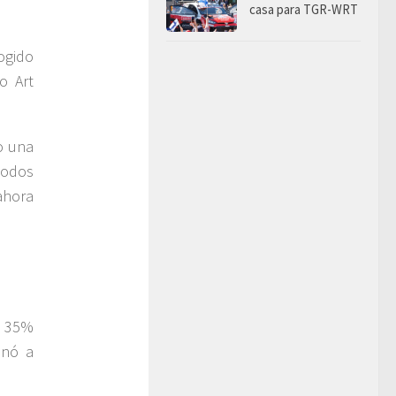
casa para TGR-WRT
ogido
o Art
o una
todos
ahora
l 35%
inó a