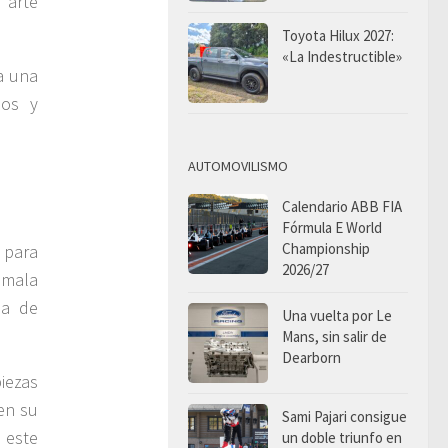
 arte
Toyota Hilux 2027:
«La Indestructible»
a una
los y
AUTOMOVILISMO
Calendario ABB FIA
Fórmula E World
Championship
 para
2026/27
 mala
ba de
Una vuelta por Le
Mans, sin salir de
Dearborn
iezas
en su
Sami Pajari consigue
 este
un doble triunfo en