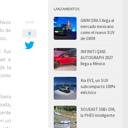
LANZAMIENTOS
GWM ORA 5 llega al
hivos
SHARE
mercado mexicano
eño de
como el nuevo SUV
0
izo.
de GWM
X fue
INFINITI QX65
AUTOGRAPH 2027
dad e
llega a México
de la
 como
Kia EV3, un SUV
subcompacto 100%
eléctrico
lsera
eada,
SOUEAST S08 i-DM,
sente
la PHEV inteligente
on un