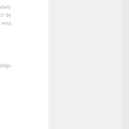
odelo
il de
 reloj
flejo