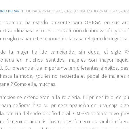
ONIO DURÁN
· PUBLICADA
26 AGOSTO, 2022
· ACTUALIZADO
26 AGOSTO, 2022
er siempre ha estado presente para OMEGA, en sus arc
extraordinarias historias. La evolución de innovación y dis
un siglo es parte testimonial de la casa relojera de origen su
 de la mujer ha ido cambiando, sin duda, el siglo X
cionaria en muchos sentidos, mujeres con mayor equi
d. Su presencia fue importante en diferentes ámbitos, des
 hasta la moda, ¿quién no recuerda el papal de mujeres
anel? Como ella, muchas.
ambios se extendieron a la relojería. El primer reloj de pu
ara señoras hizo su primera aparición en una caja plat
a con un delicado diseño floral. OMEGA siempre tuvo pre
ro femenino, además, los relojes femeninos también fuer