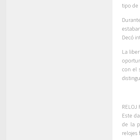
tipo de 
Durante
estaban
Decó in
La libe
oportun
con el 
disting
RELOJ 
Este da
de la 
relojes