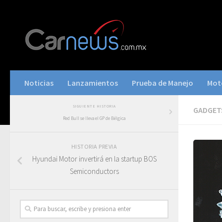
Noticias
Lanzamientos
Prueba de Manejo
Mot
SIGUIENTE HISTORIA
GADGET
Red Bull se lleva el GP de Bélgica
HISTORIA PREVIA
Hyundai Motor invertirá en la startup BOS
Semiconductors