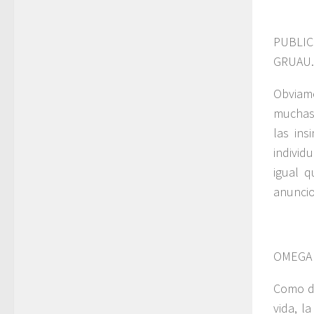
PUBLI
GRUAU.
Obviame
muchas 
las ins
individ
igual q
anuncio
OMEGA 
Como de
vida, l