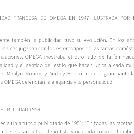
CIDAD FRANCESA DE OMEGA EN 1947 ILUSTRADA POR 
nte también la publicidad tuvo su evolución. En los añ
marcas jugaban con los estereotipos de las tareas domésti
inuaciones, OMEGA mostraba el otro lado de la femineida
ualidad y el sentido del estilo que hacen única a cada muje
ue Marilyn Monroe y Audrey Hepburn en la gran pantalla
s OMEGA defendían la elegancia y la personalidad.
PUBLICIDAD 1959.
cía un anuncio publicitario de 1951: “En todas las facetas 
a mujer es tan activa, deportista y ocupada como el hombre,