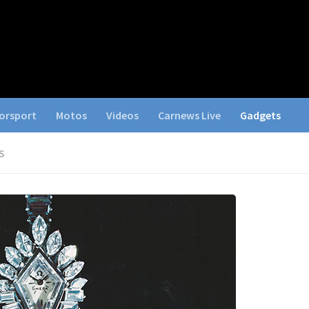
orsport
Motos
Videos
Carnews Live
Gadgets
S