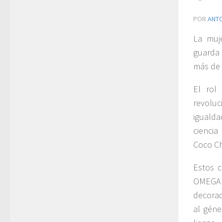
POR
ANT
La muj
guarda 
más de 
El rol
revolu
igualda
ciencia
Coco Ch
Estos c
OMEGA p
decorad
al géne