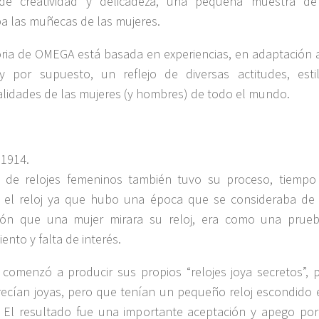
 de creatividad y delicadeza, una pequeña muestra de
a las muñecas de las mujeres.
oria de OMEGA está basada en experiencias, en adaptación 
y por supuesto, un reflejo de diversas actitudes, esti
lidades de las mujeres (y hombres) de todo el mundo.
1914.
a de relojes femeninos también tuvo su proceso, tiempo
r el reloj ya que hubo una época que se consideraba de
ión que una mujer mirara su reloj, era como una prue
ento y falta de interés.
omenzó a producir sus propios “relojes joya secretos”, p
ecían joyas, pero que tenían un pequeño reloj escondido 
r. El resultado fue una importante aceptación y apego por