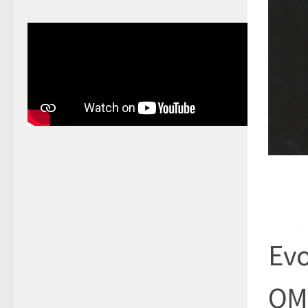
Evo
OM