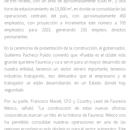
de tres niveles, con un área de aproximadamente 9,000 m
, y una
torre de estacionamiento de 15,000 m
2
, en donde se consolidarán las
operaciones centrales del país, con aproximadamente 450
empleados, con proyección a incrementar este número a 705
empleados para 2023, generando 255 empleos directos
permanentes.
En la ceremonia de presentación de la construcción, el gobernador,
Guillermo Pacheco Pulido comentó que: «Puebla es el clúster más
grande que tiene Faurecia y va a servir para un mayor desarrollo de
nuestra entidad, tenemos un sector obrero importante, tenemos
industrias trabajando, eso demuestra que el empresario y el
trabajador se están desarrollando en un Estado donde hay
seguridad».
Por su parte, Francisco Maciel, CFO y Country Lead de Faurecia
México, señaló: “La construcción de estas nuevas oficinas
corporativas marcan un hito en la historia de Faurecia. México nos
ha permitido consolidar nuestras operaciones en una de las
regiones económicas más dinámicas para el sector automotriz. Este