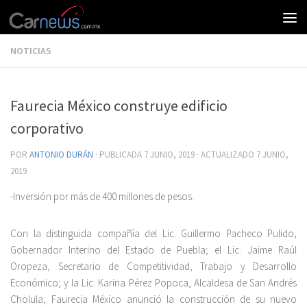
NOTICIAS
Faurecia México construye edificio
corporativo
POR
ANTONIO DURÁN
· PUBLICADA
7 JUNIO, 2019
· ACTUALIZADO
7 JUNIO,
2019
-Inversión por más de 400 millones de pesos.
Con la distinguida compañía del Lic. Guillermo Pacheco Pulido,
Gobernador Interino del Estado de Puebla; el Lic. Jaime Raúl
Oropeza, Secretario de Competitividad, Trabajo y Desarrollo
Económico; y la Lic. Karina Pérez Popoca, Alcaldesa de San Andrés
Cholula; Faurecia México anunció la construcción de su nuevo