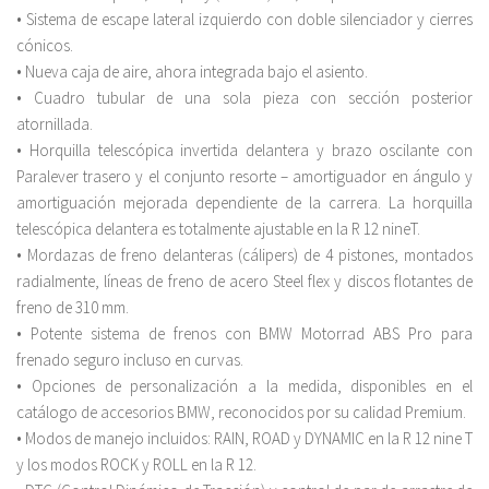
• Sistema de escape lateral izquierdo con doble silenciador y cierres
cónicos.
• Nueva caja de aire, ahora integrada bajo el asiento.
• Cuadro tubular de una sola pieza con sección posterior
atornillada.
• Horquilla telescópica invertida delantera y brazo oscilante con
Paralever trasero y el conjunto resorte – amortiguador en ángulo y
amortiguación mejorada dependiente de la carrera. La horquilla
telescópica delantera es totalmente ajustable en la R 12 nineT.
• Mordazas de freno delanteras (cálipers) de 4 pistones, montados
radialmente, líneas de freno de acero Steel flex y discos flotantes de
freno de 310 mm.
• Potente sistema de frenos con BMW Motorrad ABS Pro para
frenado seguro incluso en curvas.
• Opciones de personalización a la medida, disponibles en el
catálogo de accesorios BMW, reconocidos por su calidad Premium.
• Modos de manejo incluidos: RAIN, ROAD y DYNAMIC en la R 12 nine T
y los modos ROCK y ROLL en la R 12.