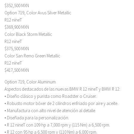
$352,500 MXN
Option 719, Color Avus Silver Metallic
R12 nineT
$369,900 MXN
Color Black Storm Metallic
R12 nineT
$375,500 MXN
Color San Remo Green Metallic
R12 nineT
$417,500 MXN
Option 719, Color Aluminum
Aspectos destacados de las nuevas BMW R 12 nineT y BMW R 12:
• Diseño clásico y purista como Roadster o Cruiser.
• Robusto motor bóxer de 2 cilindros enfriado por aire y aceite.
• Manufactura con alto nivel de atención al detalle.
• Diseñada para la personalización.
• R 12 nineT con 109 hp a 7,000 rpm y (115 Nm) a 6,500 rpm.
• R 12 con 95 hp a 6,500 rpm y (110 Nm) a 6,000 rpm.