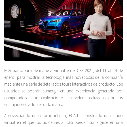
FCA participará de manera virtual en el CES 2021, del 11 al 14 de
enero, para mostrar la tecnología más novedosas de la compañía
mediante una serie de detallados tours interactivos de producto. Los
usuarios se podrán sumergir en una experiencia generada por
computadora con explicaciones en video realizadas por los
embajadores virtuales de la marca.
Aprovechando un entorno infinito, FCA ha construido un mundo
virtual en el que los asistentes al CES pueden sumergirse en una