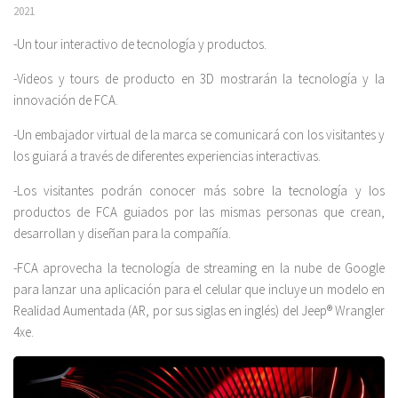
2021
-Un tour interactivo de tecnología y productos.
-Videos y tours de producto en 3D mostrarán la tecnología y la
innovación de FCA.
-Un embajador virtual de la marca se comunicará con los visitantes y
los guiará a través de diferentes experiencias interactivas.
-Los visitantes podrán conocer más sobre la tecnología y los
productos de FCA guiados por las mismas personas que crean,
desarrollan y diseñan para la compañía.
-FCA aprovecha la tecnología de streaming en la nube de Google
para lanzar una aplicación para el celular que incluye un modelo en
Realidad Aumentada (AR, por sus siglas en inglés) del Jeep® Wrangler
4xe.