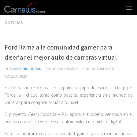
NOTICIAS
Ford llama a la comunidad gamer para
diseñar el mejor auto de carreras virtual
POR
ANTONIO DURÁN
· PUBLICADA
9 MARZO, 2020
· ACTUALIZADO
9
MARZO, 2020
El año pasado Ford realizó su primer equipo de eSports – el equipo
Fordzilla – el cual toma como base su experiencia en el mundo de
carreras para competir al más alto nivel.
El proyecto «Team Fordzilla – P1» aplicará el diseño centrado en el
usuario que utiliza Ford en sus automóviles en el ámbito digital.
Ford colaborará con la comunidad gamer para crear un nuevo