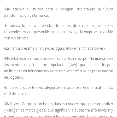
-KIA celebra su nueva cara y eslogan, declarando la futura
transformación de la marca.
-El nuevo logotipo presenta elementos de «simetría», «ritmo» y
«ascendiente» que personifican la confianza y el compromiso de KIA
con los clientes.
-La marca presenta un nuevo eslogan: «Movement that inspires».
-KIA establece un nuevo récord mundial Guinness por «la mayoría de
los vehículos aéreos no tripulados (UAV) que lanzan fuegos
artificiales simultáneamente» durante el espectáculo de presentación
del logotipo.
-El nuevo propósito y estrategia de la marca se presentará al mundo
el 15 de enero.
KIA Motors Corporation ha revelado su nuevo logotipo corporativo
y eslogan de marca global que significan la audaz transformación y
el nuevo propósito del fabricante de automóviles. La introducción