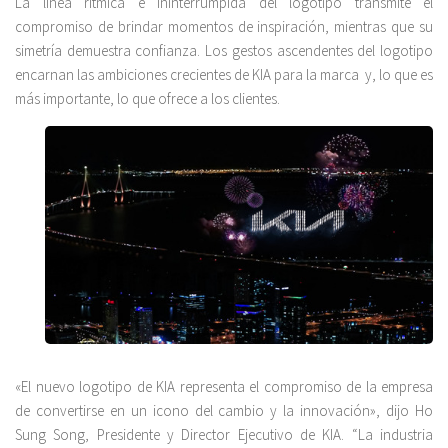
La línea rítmica e ininterrumpida del logotipo transmite el
compromiso de brindar momentos de inspiración, mientras que su
simetría demuestra confianza. Los gestos ascendentes del logotipo
encarnan las ambiciones crecientes de KIA para la marca y, lo que es
más importante, lo que ofrece a los clientes.
«El nuevo logotipo de KIA representa el compromiso de la empresa
de convertirse en un icono del cambio y la innovación», dijo Ho
Sung Song, Presidente y Director Ejecutivo de KIA. “La industria