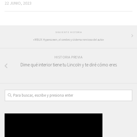
22 JUNIO, 2023
SIGUIENTE HISTORIA
«MBUX Hyperscreen, el cerebro y sistema nervioso del auto»
HISTORIA PREVIA
Dime qué interior tiene tu Lincoln y te diré cómo eres