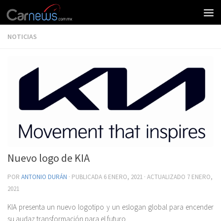
NOTICIAS
Nuevo logo de KIA
POR
ANTONIO DURÁN
· PUBLICADA
6 ENERO, 2021
· ACTUALIZADO
7 ENERO,
2021
KIA presenta un nuevo logotipo y un eslogan global para encender
su audaz transformación para el futuro.