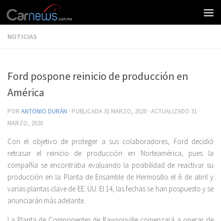
NOTICIAS
Ford pospone reinicio de producción en
América
POR
ANTONIO DURÁN
· PUBLICADA
31 MARZO, 2020
· ACTUALIZADO
31
MARZO, 2020
Con el objetivo de proteger a sus colaboradores, Ford decidió
retrasar el reinicio de producción en Norteamérica, pues la
compañía se encontraba evaluando la posibilidad de reactivar su
producción en la Planta de Ensamble de Hermosillo el 6 de abril y
varias plantas clave de EE. UU. El 14, las fechas se han pospuesto y se
anunciarán más adelante.
La Planta de Componentes de Rawsonville comenzará a operar de