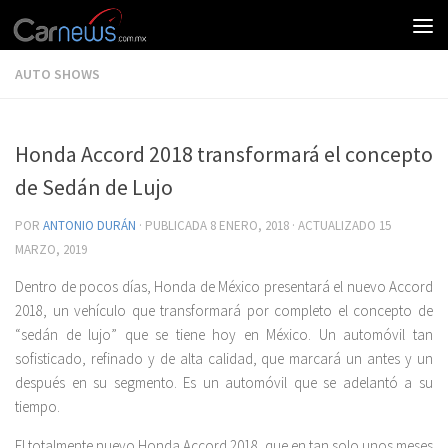
AUTO SHOWS
Honda Accord 2018 transformará el concepto
de Sedán de Lujo
POR
ANTONIO DURÁN
· PUBLICADA
8 ENERO, 2018
· ACTUALIZADO
15
MARZO, 2019
Dentro de pocos días, Honda de México presentará el nuevo Accord
2018, un vehículo que transformará por completo el concepto de
“sedán de lujo” que se tiene hoy en México. Un automóvil tan
sofisticado, refinado y de alta calidad, que marcará un antes y un
después en su segmento. Es un automóvil que se adelantó a su
tiempo.
El totalmente nuevo Honda Accord 2018, que en tan solo unos meses