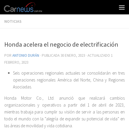
NOTICIAS
Honda acelera el negocio de electrificación
POR
ANTONIO DURÁN
· PUBLICADA
30 ENERO, 2023
· ACTUALIZADO
1
FEBRERO, 2023
Seis operaciones regionales actuales se consolidarán en tres
operaciones regionales: América del Norte, China y Regiones
Asociadas.
Honda Motor Co., Ltd. anunció que realizará cambios
organizacionales y operativos a partir del 1 de abril de 2023,
mientras trabaja para cumplir su visión de servir a las personas en
todo el mundo con la “alegría de expandir su potencial de vida” en
las áreas de movilidad y vida cotidiana.