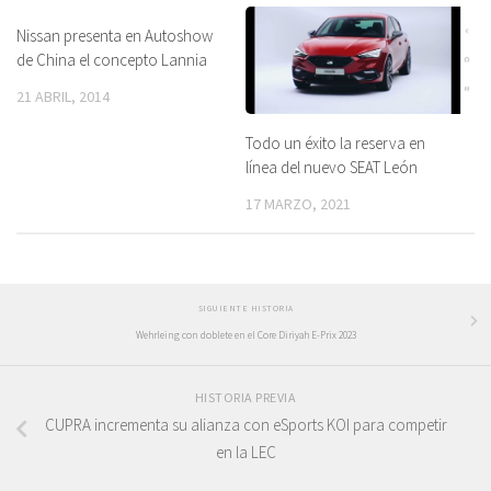
Nissan presenta en Autoshow
de China el concepto Lannia
21 ABRIL, 2014
Todo un éxito la reserva en
línea del nuevo SEAT León
17 MARZO, 2021
SIGUIENTE HISTORIA
Wehrleing con doblete en el Core Diriyah E-Prix 2023
HISTORIA PREVIA
CUPRA incrementa su alianza con eSports KOI para competir
en la LEC