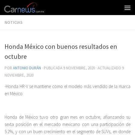
NOTICIAS
Honda México con buenos resultados en
octubre
POR
ANTONIO DURÁN
· PUBLICADA
9 NOVIEMBRE, 2020
· ACTUALIZADO
9
NOVIEMBRE, 2020
-Honda HR-V se mantiene como el modelo más vendido de la marca
en México
Honda de México tuvo otro gran mes en octubre, afianzando su
sexta posición en el mercado mexicano con una participación de
5.2%, y con un buen crecimiento en el segmento de SUVs, en donde