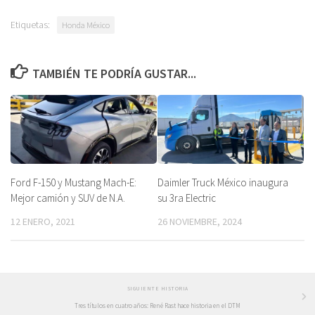
Etiquetas:
Honda México
TAMBIÉN TE PODRÍA GUSTAR...
Ford F-150 y Mustang Mach-E:
Daimler Truck México inaugura
Mejor camión y SUV de N.A.
su 3ra Electric
12 ENERO, 2021
26 NOVIEMBRE, 2024
SIGUIENTE HISTORIA
Tres títulos en cuatro años: René Rast hace historia en el DTM