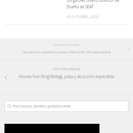
Jorge Díez nuevo Director de
Diseño de SEAT
20 OCTUBRE, 2020
SIGUIENTE HISTORIA
Cae producción y exportación de autos en México 5.4% y 13%, respectivamente
HISTORIA PREVIA
Honda Twin Ring Motegi, pista y atracción imperdible