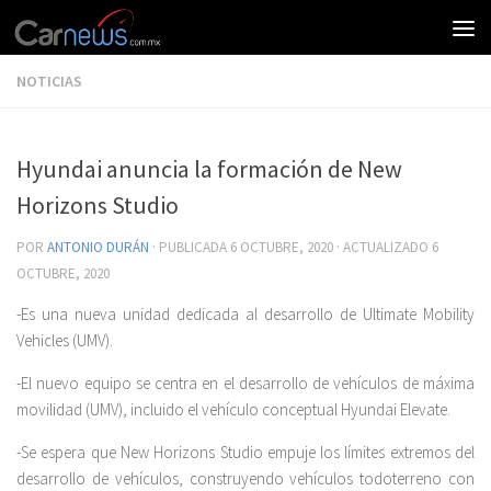
NOTICIAS
Hyundai anuncia la formación de New
Horizons Studio
POR
ANTONIO DURÁN
· PUBLICADA
6 OCTUBRE, 2020
· ACTUALIZADO
6
OCTUBRE, 2020
-Es una nueva unidad dedicada al desarrollo de Ultimate Mobility
Vehicles (UMV).
-El nuevo equipo se centra en el desarrollo de vehículos de máxima
movilidad (UMV), incluido el vehículo conceptual Hyundai Elevate.
-Se espera que New Horizons Studio empuje los límites extremos del
desarrollo de vehículos, construyendo vehículos todoterreno con