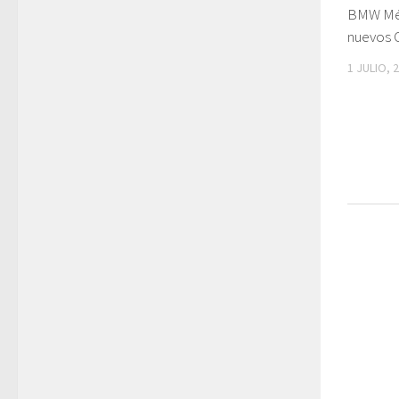
BMW Méx
nuevos 
1 JULIO, 