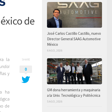
México de
José Carlos Castillo Castillo, nuevo
Director General SAAG Automotive
México
6 AGO, 2026
ra la
SHARE
undai
0
iñas y
GM dona herramienta y maquinaria
ma ha
a la Univ. Tecnológica y Politécnica
ógica
5 AGO, 2026
no de