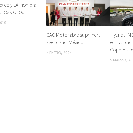
ico y LA, nombra
CEOs y CFOs
2019
GAC Motor abre su primera
Hyundai M
agencia en México
el Tour del
Copa Mundi
4 ENERO, 2024
5 MARZO, 20