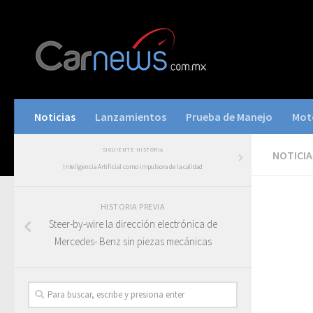
Noticias
Lanzamientos
Prueba de Manejo
Mot
SIGUIENTE HISTORIA
NOTICIA
Inteligencia Artificial como impulsora de la calidad
HISTORIA PREVIA
Steer-by-wire la dirección electrónica de
Mercedes- Benz sin piezas mecánicas