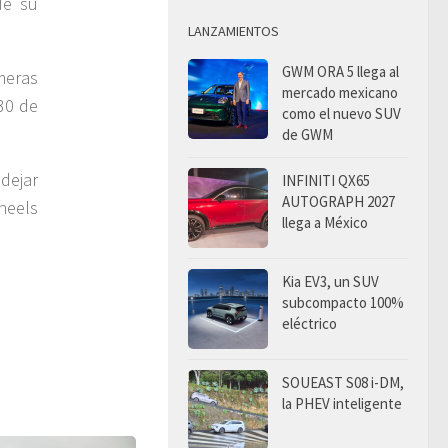
de su
LANZAMIENTOS
GWM ORA 5 llega al
meras
mercado mexicano
30 de
como el nuevo SUV
de GWM
INFINITI QX65
AUTOGRAPH 2027
llega a México
Kia EV3, un SUV
subcompacto 100%
eléctrico
SOUEAST S08 i-DM,
la PHEV inteligente