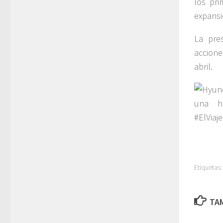
los pri
expansi
La pre
accione
abril.
Etiquetas:
TAM