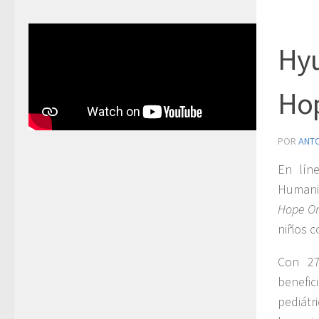
Hyu
Ho
POR
ANT
En lín
Humani
Hope On
niños c
Con 27
benefic
pediátr