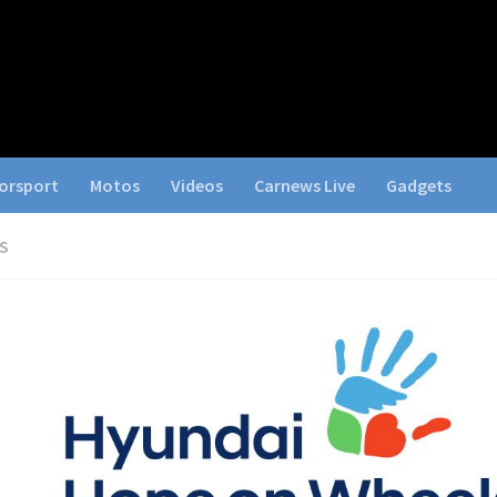
orsport
Motos
Videos
Carnews Live
Gadgets
S