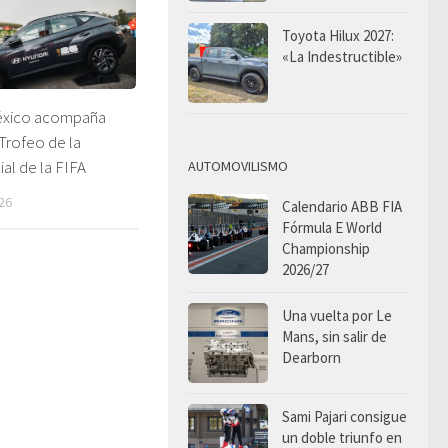
Toyota Hilux 2027:
«La Indestructible»
éxico acompaña
 Trofeo de la
al de la FIFA
AUTOMOVILISMO
26
Calendario ABB FIA
Fórmula E World
Championship
2026/27
Una vuelta por Le
Mans, sin salir de
Dearborn
Sami Pajari consigue
un doble triunfo en