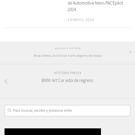
de Automotive News PACEpilot
2024
14 MAYO, 2024
SIGUIENTE HISTORIA
Renault Boreal, una SUV con diseño elegante y tecnología
HISTORIA PREVIA
BMW Art Car está de regreso