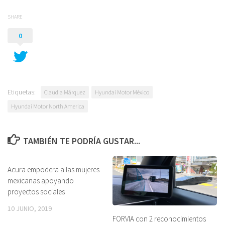
SHARE
0
Etiquetas:
Claudia Márquez
Hyundai Motor México
Hyundai Motor North America
TAMBIÉN TE PODRÍA GUSTAR...
Acura empodera a las mujeres
mexicanas apoyando
proyectos sociales
10 JUNIO, 2019
FORVIA con 2 reconocimientos