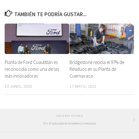
TAMBIÉN TE PODRÍA GUSTAR...
Planta de Ford Cuautitlán es
Bridgestone recicla el 97% de
reconocida como una de las
Residuos en su Planta de
más innovadoras
Cuernavaca
10 JUNIO, 2026
17 MAYO, 2021
SIGUIENTE HISTORIA
Kin: El auto solar de competencia mexicano