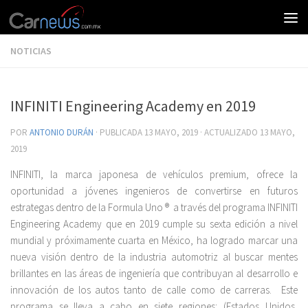
NOTICIAS
INFINITI Engineering Academy en 2019
POR
ANTONIO DURÁN
· PUBLICADA
13 MAYO, 2019
· ACTUALIZADO
13 MAYO,
2019
INFINITI, la marca japonesa de vehículos premium, ofrece la
oportunidad a jóvenes ingenieros de convertirse en futuros
estrategas dentro de la Formula Uno ® a través del programa INFINITI
Engineering Academy que en 2019 cumple su sexta edición a nivel
mundial y próximamente cuarta en México, ha logrado marcar una
nueva visión dentro de la industria automotriz al buscar mentes
brillantes en las áreas de ingeniería que contribuyan al desarrollo e
innovación de los autos tanto de calle como de carreras. Este
programa se lleva a cabo en siete regiones; (Estados Unidos,