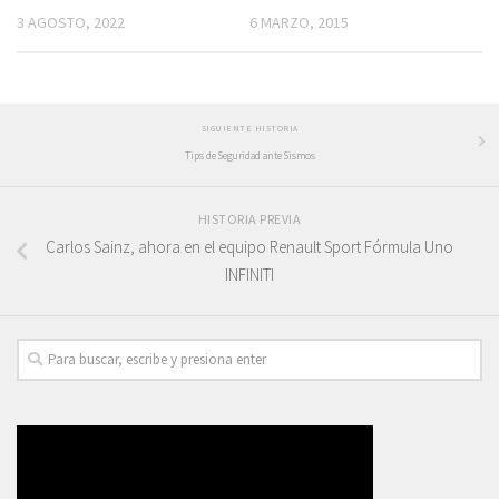
3 AGOSTO, 2022
6 MARZO, 2015
SIGUIENTE HISTORIA
Tips de Seguridad ante Sismos
HISTORIA PREVIA
Carlos Sainz, ahora en el equipo Renault Sport Fórmula Uno
INFINITI