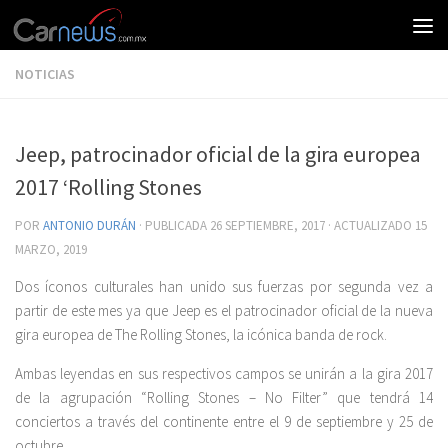
NOTICIAS
Jeep, patrocinador oficial de la gira europea
2017 ‘Rolling Stones
POR
ANTONIO DURÁN
· PUBLICADA
26 SEPTIEMBRE, 2017
· ACTUALIZADO
15
MARZO, 2019
Dos íconos culturales han unido sus fuerzas por segunda vez a
partir de este mes ya que Jeep es el patrocinador oficial de la nueva
gira europea de The Rolling Stones, la icónica banda de rock.
Ambas leyendas en sus respectivos campos se unirán a la gira 2017
de la agrupación “Rolling Stones – No Filter” que tendrá 14
conciertos a través del continente entre el 9 de septiembre y 25 de
octubre.