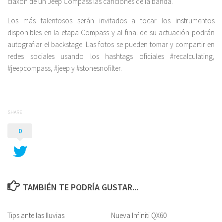
claxon de un Jeep Compass las canciones de la banda.
Los más talentosos serán invitados a tocar los instrumentos
disponibles en la etapa Compass y al final de su actuación podrán
autografiar el backstage. Las fotos se pueden tomar y compartir en
redes sociales usando los hashtags oficiales #recalculating,
#jeepcompass, #jeep y #stonesnofilter.
SHARE
0
TAMBIÉN TE PODRÍA GUSTAR...
Tips ante las lluvias
Nueva Infiniti QX60