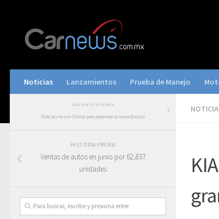
Noticias
Lanzamientos
Prueba de Manejo
Mot
SIGUIENTE HISTORIA
NOTICIA
Ford se une con Disney para presentar la nueva Bronco
HISTORIA PREVIA
Ventas de autos en junio por 62,837
KIA
unidades
gra