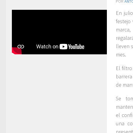
POR
ANT
En juli
festejo
marca, 
regalar
lleven 
mes.
El filt
barrera
de mant
Se tom
manteni
el conf
una cop
present