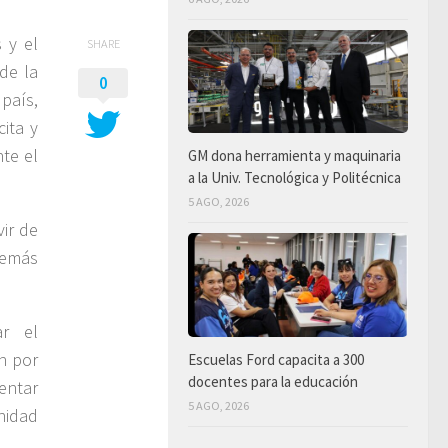
 y el
SHARE
de la
0
 país,
ita y
nte el
GM dona herramienta y maquinaria
a la Univ. Tecnológica y Politécnica
5 AGO, 2026
vir de
además
ar el
n por
Escuelas Ford capacita a 300
docentes para la educación
entar
5 AGO, 2026
nidad