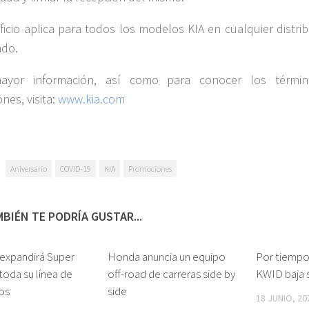
ficio aplica para todos los modelos KIA en cualquier distri
ado.
ayor información, así como para conocer los térmi
nes, visita:
www.kia.com
Aniversario
COVID-19
KIA
Promociones
BIÉN TE PODRÍA GUSTAR...
 expandirá Super
Honda anuncia un equipo
Por tiempo
 toda su línea de
off-road de carreras side by
KWID baja 
os
side
18 JUNIO, 20