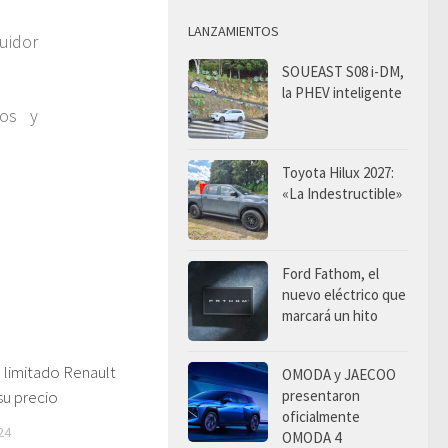
LANZAMIENTOS
buidor
SOUEAST S08 i-DM,
la PHEV inteligente
nos y
Toyota Hilux 2027:
«La Indestructible»
Ford Fathom, el
nuevo eléctrico que
marcará un hito
 limitado Renault
OMODA y JAECOO
presentaron
su precio
oficialmente
24
OMODA 4