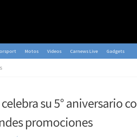
orsport
Motos
Videos
Carnews Live
Gadgets
S
 celebra su 5° aniversario c
ndes promociones