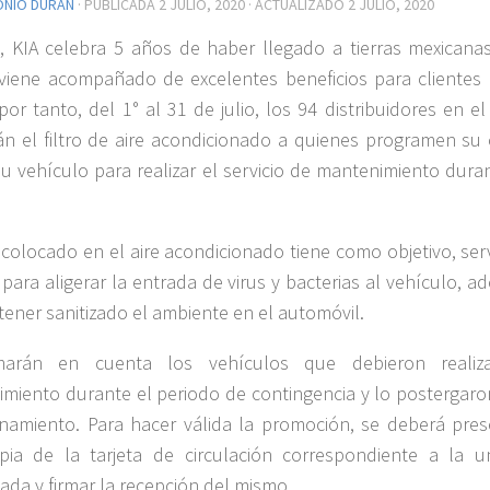
ONIO DURÁN
· PUBLICADA
2 JULIO, 2020
· ACTUALIZADO
2 JULIO, 2020
o, KIA celebra 5 años de haber llegado a tierras mexicanas
 viene acompañado de excelentes beneficios para clientes 
por tanto, del 1° al 31 de julio, los 94 distribuidores en el
án el filtro de aire acondicionado a quienes programen su c
su vehículo para realizar el servicio de mantenimiento dura
ro colocado en el aire acondicionado tiene como objetivo, ser
 para aligerar la entrada de virus y bacterias al vehículo, 
ener sanitizado el ambiente en el automóvil.
arán en cuenta los vehículos que debieron realiz
miento durante el periodo de contingencia y lo postergaro
inamiento. Para hacer válida la promoción, se deberá pres
ia de la tarjeta de circulación correspondiente a la u
ada y firmar la recepción del mismo.