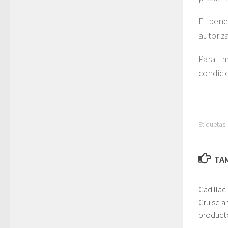
El bene
autoriz
Para m
condicio
Etiquetas:
TAM
Cadillac
Cruise a
product