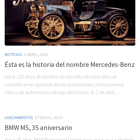
NOTICIAS
2 ABRIL, 2020
Ésta es la historia del nombre Mercedes-Benz
Hace 120 años, el nombre de una niña de once años se
convirtió en el epítome de los automóviles y en la primera
marca de automóviles de lujo del mundo. El 2 de abril...
LANZAMIENTOS
17 MAYO, 2019
BMW M5, 35 aniversario
Hace 35 años, BMW Motorsport GmbH creó una nueva categoría