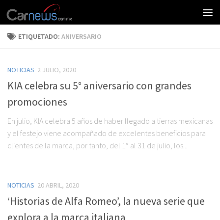
ETIQUETADO:
ANIVERSARIO
NOTICIAS
2 JULIO, 2020
KIA celebra su 5° aniversario con grandes
promociones
En julio, KIA celebra 5 años de haber llegado a tierras mexicanas
y el festejo viene acompañado de excelentes beneficios para
clientes de la marca, por tanto, del 1° al 31 de julio, los...
NOTICIAS
20 ABRIL, 2020
‘Historias de Alfa Romeo’, la nueva serie que
explora a la marca italiana