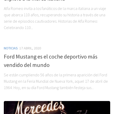
Alfa Romeo invita a los fanáticos de la marca italiana a un viaje
que abarca 110 años, recuperando su historia a través de una
serie de episodios cautivadores. Historias de Alfa Romeo:
Celebrando 110...
NOTICIAS
17 ABRIL, 2020
Ford Mustang es el coche deportivo más
vendido del mundo
Se están cumpliendo 56 años de la primera aparición del Ford
Mustang en la Feria Mundial de Nueva York, aquel 17 de abril de
1964. Hoy, en su día Ford Mustang también festeja sus...